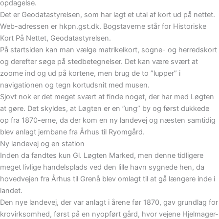
opdagelse.
Det er Geodatastyrelsen, som har lagt et utal af kort ud på nettet.
Web-adressen er hkpn.gst.dk. Bogstaverne står for Historiske
Kort På Nettet, Geodatastyrelsen.
På startsiden kan man vælge matrikelkort, sogne- og herredskort
og derefter søge på stedbetegnelser. Det kan være svært at
zoome ind og ud på kortene, men brug de to ”lupper” i
navigationen og tegn kortudsnit med musen.
Sjovt nok er det meget svært at finde noget, der har med Løgten
at gøre. Det skyldes, at Løgten er en ”ung” by og først dukkede
op fra 1870-erne, da der kom en ny landevej og næsten samtidig
blev anlagt jernbane fra Århus til Ryomgård.
Ny landevej og en station
Inden da fandtes kun Gl. Løgten Marked, men denne tidligere
meget livlige handelsplads ved den lille havn sygnede hen, da
hovedvejen fra Århus til Grenå blev omlagt til at gå længere inde i
landet.
Den nye landevej, der var anlagt i årene før 1870, gav grundlag for
krovirksomhed, først på en nyopført gård, hvor vejene Hjelmager-