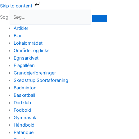
Gå
Skip to content
til
Søg
indholdet
Artikler
Blad
Lokalområdet
Området og links
Egnsarkivet
Flagalléen
Grundejerforeninger
Skødstrup Sportsforening
Badminton
Basketball
Dartklub
Fodbold
Gymnastik
Håndbold
Petanque