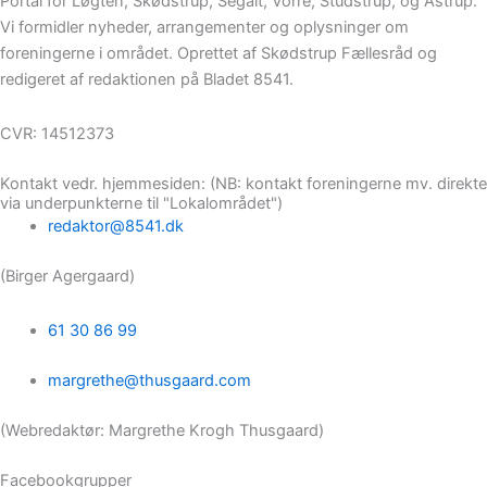
Portal for Løgten, Skødstrup, Segalt, Vorre, Studstrup, og Åstrup.
Vi formidler nyheder, arrangementer og oplysninger om
foreningerne i området. Oprettet af Skødstrup Fællesråd og
redigeret af redaktionen på Bladet 8541.
CVR: 14512373
Kontakt vedr. hjemmesiden: (NB: kontakt foreningerne mv. direkte
via underpunkterne til "Lokalområdet")
redaktor@8541.dk
(Birger Agergaard)
61 30 86 99
margrethe@thusgaard.com
(Webredaktør: Margrethe Krogh Thusgaard)
Facebookgrupper