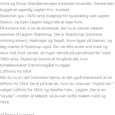
Vorre og Århus-Grenålandevejen krydsede hinanden. Senere blev
bygget en egentlig Løgten Kro i krydset.
Stationen gav i 1870-erne mulighed for byudvikling ved Løgten
Station, og byen Løgten begyndte at tage form.
På kortene kan vi se de landsbyer, der nu er vokset næsten
sammen til Løgten-Skødstrup. Det er Skjødstrup (centreret
omkring kirken), Hjelmager og Segalt. Vorre ligger på bakken, og
læg mærke til Studstrup også. Der var ikke andet end mark og
skov ned mod vandet, da ingen tænkte på parcelhuse før i start
1960-erne. Studstrup bestod af tre gårde dér, hvor
bofællesskabet Grønmosegård nu ligger.
Luftfotos fra 1954
Når du nu er i det historiske hjørne, er det også interessant at se
luftfoto fra 1954. De er på krak.dk, hvor du i menuen ”Hybrid etc.”
vælger Luftfoto fra 1954, og derefter f.eks.. Løgten. Der er en
”skyder” i midten af billedet, så du kan skifte mellem nutid og
1954.
Af Birger Agergaard