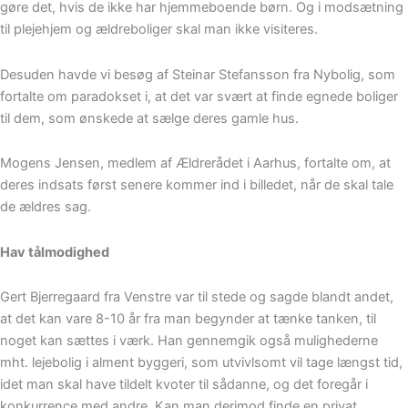
gøre det, hvis de ikke har hjemmeboende børn. Og i modsætning
til plejehjem og ældreboliger skal man ikke visiteres.
Desuden havde vi besøg af Steinar Stefansson fra Nybolig, som
fortalte om paradokset i, at det var svært at finde egnede boliger
til dem, som ønskede at sælge deres gamle hus.
Mogens Jensen, medlem af Ældrerådet i Aarhus, fortalte om, at
deres indsats først senere kommer ind i billedet, når de skal tale
de ældres sag.
Hav tålmodighed
Gert Bjerregaard fra Venstre var til stede og sagde blandt andet,
at det kan vare 8-10 år fra man begynder at tænke tanken, til
noget kan sættes i værk. Han gennemgik også mulighederne
mht. lejebolig i alment byggeri, som utvivlsomt vil tage længst tid,
idet man skal have tildelt kvoter til sådanne, og det foregår i
konkurrence med andre. Kan man derimod finde en privat