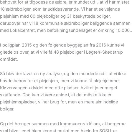
behovet for at tilgodese de ældre, er mundet ud i, at vi har mistet
18 ældreboliger, som er udtidssvarende. Vi har et selvejende
plejehjem med 60 plejeboliger og 31 beskyttede boliger,
derudover har vi 18 kommunale ældreboliger beliggende sammen
med Lokalcentret, men befolkningsunderlaget er omkring 10.000..
I boligplan 2015 og den følgende byggeplan fra 2016 kunne vi
glæde os over, at vi ville få 48 plejeboliger i Løgten-Skødstrup
området.
Så blev der lavet en ny analyse, og den mundede ud i, at vi ikke
havde behov for et plejehjem, men vi kunne få plejehjemmet
Kløvervangen udvidet med otte pladser, hvilket jo er meget
skuffende. Dog kan vi være enige i, at det måske ikke er
plejehjemspladser, vi har brug for, men en mere almindelige
boliger.
Og det hænger sammen med kommunens idé om, at borgerne
skal blive i eget hjem længst muligt med hjælp fra SOSU-er,