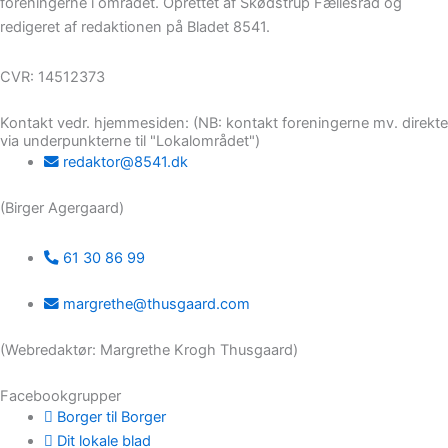
foreningerne i området. Oprettet af Skødstrup Fællesråd og
redigeret af redaktionen på Bladet 8541.
CVR: 14512373
Kontakt vedr. hjemmesiden: (NB: kontakt foreningerne mv. direkte
via underpunkterne til "Lokalområdet")
redaktor@8541.dk
(Birger Agergaard)
61 30 86 99
margrethe@thusgaard.com
(Webredaktør: Margrethe Krogh Thusgaard)
Facebookgrupper
Borger til Borger
Dit lokale blad