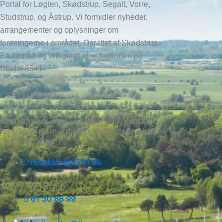
Portal for Løgten, Skødstrup, Segalt, Vorre,
Studstrup, og Åstrup. Vi formidler nyheder,
arrangementer og oplysninger om
foreningerne i området. Oprettet af Skødstrup
Fællesråd og redigeret af redaktionen på
Bladet 8541.
CVR: 14512373
Kontakt vedr. hjemmesiden: (NB: kontakt
foreningerne mv. direkte via underpunkterne til
"Lokalområdet")
redaktor@8541.dk
(Birger Agergaard)
61 30 86 99