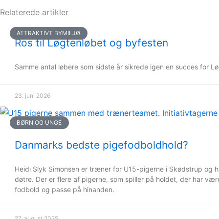
Relaterede artikler
ATTRAKTIVT BYMILJØ
Ros til Løgtenløbet og byfesten
Samme antal løbere som sidste år sikrede igen en succes for Lø
23. juni 2026
BØRN OG UNGE
Danmarks bedste pigefodboldhold?
Heidi Slyk Simonsen er træner for U15-pigerne i Skødstrup og h
døtre. Der er flere af pigerne, som spiller på holdet, der har væ
fodbold og passe på hinanden.
27. august 2025