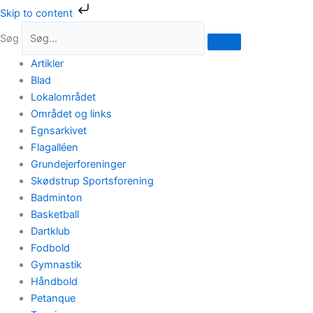
Gå
Skip to content
til
Søg
indholdet
Artikler
Blad
Lokalområdet
Området og links
Egnsarkivet
Flagalléen
Grundejerforeninger
Skødstrup Sportsforening
Badminton
Basketball
Dartklub
Fodbold
Gymnastik
Håndbold
Petanque