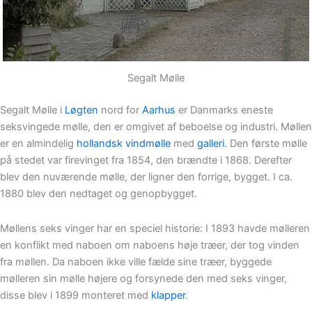
Segalt Mølle
Segalt Mølle i
Løgten
nord for
Aarhus
er Danmarks eneste
seksvingede mølle, den er omgivet af beboelse og industri. Møllen
er en almindelig
hollandsk vindmølle
med
galleri
. Den første mølle
på stedet var firevinget fra 1854, den brændte i 1868. Derefter
blev den nuværende mølle, der ligner den forrige, bygget. I ca.
1880 blev den nedtaget og genopbygget.
Møllens seks vinger har en speciel historie: I 1893 havde mølleren
en konflikt med naboen om naboens høje træer, der tog vinden
fra møllen. Da naboen ikke ville fælde sine træer, byggede
mølleren sin mølle højere og forsynede den med seks vinger,
disse blev i 1899 monteret med
klapper
.