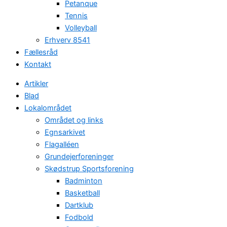
Petanque
Tennis
Volleyball
Erhverv 8541
Fællesråd
Kontakt
Artikler
Blad
Lokalområdet
Området og links
Egnsarkivet
Flagalléen
Grundejerforeninger
Skødstrup Sportsforening
Badminton
Basketball
Dartklub
Fodbold