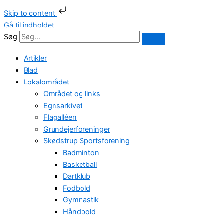
Skip to content
Gå til indholdet
Søg
Artikler
Blad
Lokalområdet
Området og links
Egnsarkivet
Flagalléen
Grundejerforeninger
Skødstrup Sportsforening
Badminton
Basketball
Dartklub
Fodbold
Gymnastik
Håndbold