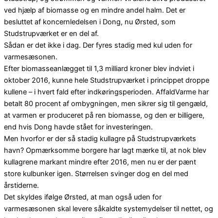
ved hjælp af biomasse og en mindre andel halm. Det er
besluttet af koncernledelsen i Dong, nu Ørsted, som
Studstrupværket er en del af.
Sådan er det ikke i dag. Der fyres stadig med kul uden for
varmesæsonen.
Efter biomasseanlægget til 1,3 milliard kroner blev indviet i
oktober 2016, kunne hele Studstrupværket i princippet droppe
kullene – i hvert fald efter indkøringsperioden. AffaldVarme har
betalt 80 procent af ombygningen, men sikrer sig til gengæld,
at varmen er produceret på ren biomasse, og den er billigere,
end hvis Dong havde stået for investeringen.
Men hvorfor er der så stadig kullagre på Studstrupværkets
havn? Opmærksomme borgere har lagt mærke til, at nok blev
kullagrene markant mindre efter 2016, men nu er der pænt
store kulbunker igen. Størrelsen svinger dog en del med
årstiderne.
Det skyldes ifølge Ørsted, at man også uden for
varmesæsonen skal levere såkaldte systemydelser til nettet, og