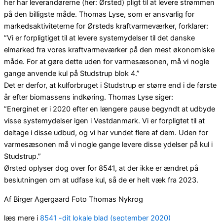
her har leverandørerne (her: Ørsted) pligt til at levere strømmen
på den billigste måde. Thomas Lyse, som er ansvarlig for
markedsaktiviteterne for Ørsteds kraftvarmeværker, forklarer:
”Vi er forpligtiget til at levere systemydelser til det danske
elmarked fra vores kraftvarmeværker på den mest økonomiske
måde. For at gøre dette uden for varmesæsonen, må vi nogle
gange anvende kul på Studstrup blok 4.”
Det er derfor, at kulforbruget i Studstrup er større end i de første
år efter biomassens indkøring. Thomas Lyse siger:
”Energinet er i 2020 efter en længere pause begyndt at udbyde
visse systemydelser igen i Vestdanmark. Vi er forpligtet til at
deltage i disse udbud, og vi har vundet flere af dem. Uden for
varmesæsonen må vi nogle gange levere disse ydelser på kul i
Studstrup.”
Ørsted oplyser dog over for 8541, at der ikke er ændret på
beslutningen om at udfase kul, så de er helt væk fra 2023.
Af Birger Agergaard Foto Thomas Nykrog
læs mere i
8541 -dit lokale blad (september 2020)