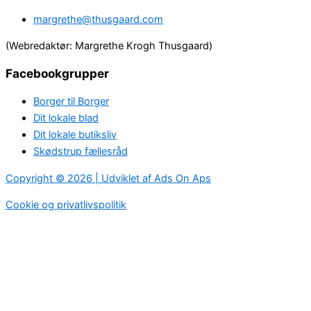
margrethe@thusgaard.com
(Webredaktør: Margrethe Krogh Thusgaard)
Facebookgrupper
Borger til Borger
Dit lokale blad
Dit lokale butiksliv
Skødstrup fællesråd
Copyright © 2026 | Udviklet af Ads On Aps
Cookie og privatlivspolitik