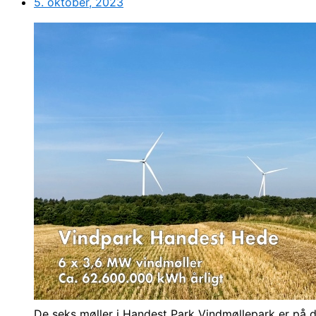
5. oktober, 2023
De seks møller i Handest Park Vindmøllepark er på