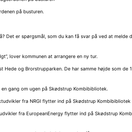
rdenen på busturen.
på? Det er spørgsmål, som du kan få svar på ved at melde 
olgt”, lover kommunen at arrangere en ny tur.
st Hede og Brorstrupparken. De har samme højde som de 15
t en gang om ugen på Skødstrup Kombibibliotek.
udvikler fra NRGI flytter ind på Skødstrup Kombibibliotek
dvikler fra EuropeanEnergy flytter ind på Skødstrup Kombi