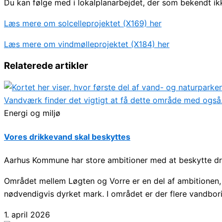
Du kan følge med i lokalplanarbejdet, der som bekendt ikk
Læs mere om solcelleprojektet (X169) her
Læs mere om vindmølleprojektet (X184) her
Relaterede artikler
Energi og miljø
Vores drikkevand skal beskyttes
Aarhus Kommune har store ambitioner med at beskytte dr
Området mellem Løgten og Vorre er en del af ambitionen,
nødvendigvis dyrket mark. I området er der flere vandbori
1. april 2026