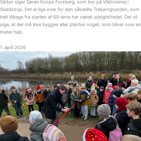
Sådan siger Søren Koops Forsberg, som bor på Vildrosevej i
Skødstrup. Det er lige over for den såkaldte Trekantgrunden, som
helt tilbage fra starten af 60-erne har været udsigtsfredet. Det vil
sige, at der må ikke bygges eller plantes noget, som bliver over en
meter højt.
1. april 2026