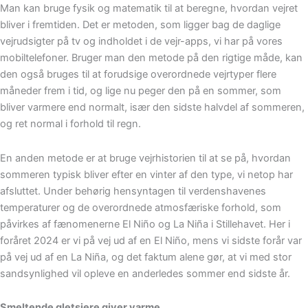
Man kan bruge fysik og matematik til at beregne, hvordan vejret
bliver i fremtiden. Det er metoden, som ligger bag de daglige
vejrudsigter på tv og indholdet i de vejr-apps, vi har på vores
mobiltelefoner. Bruger man den metode på den rigtige måde, kan
den også bruges til at forudsige overordnede vejrtyper flere
måneder frem i tid, og lige nu peger den på en sommer, som
bliver varmere end normalt, især den sidste halvdel af sommeren,
og ret normal i forhold til regn.
En anden metode er at bruge vejrhistorien til at se på, hvordan
sommeren typisk bliver efter en vinter af den type, vi netop har
afsluttet. Under behørig hensyntagen til verdenshavenes
temperaturer og de overordnede atmosfæriske forhold, som
påvirkes af fænomenerne El Niño og La Niña i Stillehavet. Her i
foråret 2024 er vi på vej ud af en El Niño, mens vi sidste forår var
på vej ud af en La Niña, og det faktum alene gør, at vi med stor
sandsynlighed vil opleve en anderledes sommer end sidste år.
Smeltende gletsjere giver varme