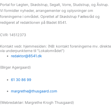
Portal for Løgten, Skødstrup, Segalt, Vorre, Studstrup, og Åstrup.
Vi formidler nyheder, arrangementer og oplysninger om
foreningerne i området. Oprettet af Skødstrup Fællesråd og
redigeret af redaktionen på Bladet 8541.
CVR: 14512373
Kontakt vedr. hjemmesiden: (NB: kontakt foreningerne mv. direkte
via underpunkterne til "Lokalområdet")
redaktor@8541.dk
(Birger Agergaard)
61 30 86 99
margrethe@thusgaard.com
(Webredaktør: Margrethe Krogh Thusgaard)