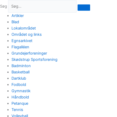
Gå
Søg
til
indholdet
Artikler
Blad
Lokalområdet
Området og links
Egnsarkivet
Flagalléen
Grundejerforeninger
Skødstrup Sportsforening
Badminton
Basketball
Dartklub
Fodbold
Gymnastik
Håndbold
Petanque
Tennis
Volleyball