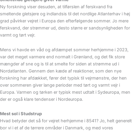
Ny forskning viser desuden, at tilførslen af ferskvand fra
smeltende gletsjere og indlandsis til det nordlige Atlanterhav i høj
grad påvirker vejret i Europa den efterfølgende sommer. Jo mere
ferskvand, der strømmer ud, desto større er sandsynligheden for
varmt og tørt vejr.
Mens vi havde en våd og afdæmpet sommer herhjemme i 2023,
var det meget varmere end normalt i Grønland, og det fik store
mængder af sne og is til at smelte for siden at strømme ud i
Nordatlanten. Gennem den kæde af reaktioner, som den nye
forskning har afdækket, fører det typisk til vejrmønstre, der hen
over sommeren giver lange perioder med tørt og varmt vejr i
Europa. Varmen og tørken er typisk mest udtalt i Sydeuropa, men
der er også klare tendenser i Nordeuropa.
Mest sol i Studstrup
Hvad betyder det så for vejret herhjemme i 8541? Jo, helt generelt
bor vi i et af de tørrere områder i Danmark, og med vores