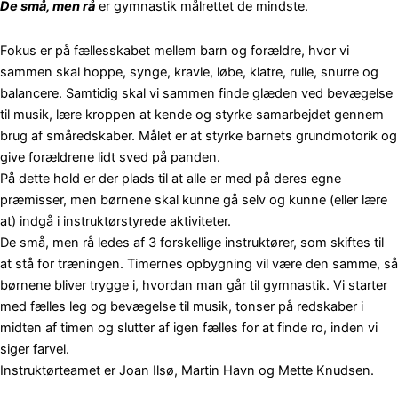
De små, men rå
er gymnastik målrettet de mindste.
Fokus er på fællesskabet mellem barn og forældre, hvor vi
sammen skal hoppe, synge, kravle, løbe, klatre, rulle, snurre og
balancere. Samtidig skal vi sammen finde glæden ved bevægelse
til musik, lære kroppen at kende og styrke samarbejdet gennem
brug af småredskaber. Målet er at styrke barnets grundmotorik og
give forældrene lidt sved på panden.
På dette hold er der plads til at alle er med på deres egne
præmisser, men børnene skal kunne gå selv og kunne (eller lære
at) indgå i instruktørstyrede aktiviteter.
De små, men rå ledes af 3 forskellige instruktører, som skiftes til
at stå for træningen. Timernes opbygning vil være den samme, så
børnene bliver trygge i, hvordan man går til gymnastik. Vi starter
med fælles leg og bevægelse til musik, tonser på redskaber i
midten af timen og slutter af igen fælles for at finde ro, inden vi
siger farvel.
Instruktørteamet er Joan Ilsø, Martin Havn og Mette Knudsen.