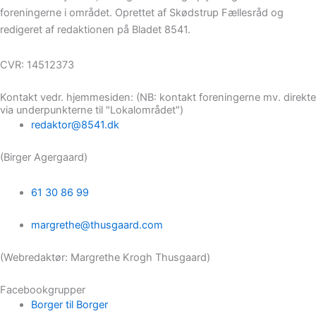
foreningerne i området. Oprettet af Skødstrup Fællesråd og
redigeret af redaktionen på Bladet 8541.
CVR: 14512373
Kontakt vedr. hjemmesiden: (NB: kontakt foreningerne mv. direkte
via underpunkterne til "Lokalområdet")
redaktor@8541.dk
(Birger Agergaard)
61 30 86 99
margrethe@thusgaard.com
(Webredaktør: Margrethe Krogh Thusgaard)
Facebookgrupper
Borger til Borger