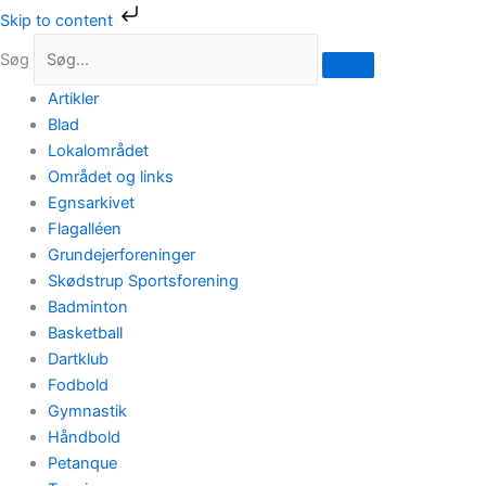
Gå
Skip to content
til
Søg
indholdet
Artikler
Blad
Lokalområdet
Området og links
Egnsarkivet
Flagalléen
Grundejerforeninger
Skødstrup Sportsforening
Badminton
Basketball
Dartklub
Fodbold
Gymnastik
Håndbold
Petanque