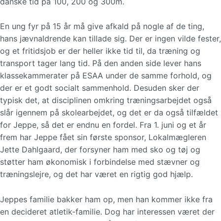
danske tid på 100, 200 og 300m.
En ung fyr på 15 år må give afkald på nogle af de ting,
hans jævnaldrende kan tillade sig. Der er ingen vilde fester,
og et fritidsjob er der heller ikke tid til, da træning og
transport tager lang tid. På den anden side lever hans
klassekammerater på ESAA under de samme forhold, og
der er et godt socialt sammenhold. Desuden sker der
typisk det, at disciplinen omkring træningsarbejdet også
slår igennem på skolearbejdet, og det er da også tilfældet
for Jeppe, så det er endnu en fordel. Fra 1. juni og et år
frem har Jeppe fået sin første sponsor, Lokalmægleren
Jette Dahlgaard, der forsyner ham med sko og tøj og
støtter ham økonomisk i forbindelse med stævner og
træningslejre, og det har været en rigtig god hjælp.
Jeppes familie bakker ham op, men han kommer ikke fra
en decideret atletik-familie. Dog har interessen været der