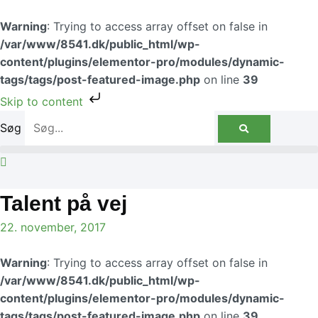
Gå
til
Warning
: Trying to access array offset on false in
indholdet
/var/www/8541.dk/public_html/wp-
content/plugins/elementor-pro/modules/dynamic-
tags/tags/post-featured-image.php
on line
39
Skip to content
Søg
Talent på vej
22. november, 2017
Warning
: Trying to access array offset on false in
/var/www/8541.dk/public_html/wp-
content/plugins/elementor-pro/modules/dynamic-
tags/tags/post-featured-image.php
on line
39