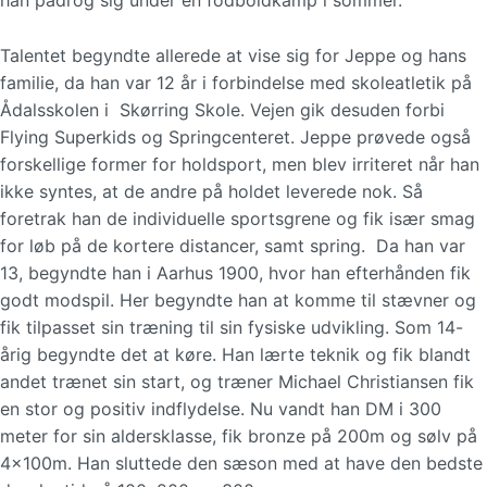
han pådrog sig under en fodboldkamp i sommer.
Talentet begyndte allerede at vise sig for Jeppe og hans
familie, da han var 12 år i forbindelse med skoleatletik på
Ådalsskolen i Skørring Skole. Vejen gik desuden forbi
Flying Superkids og Springcenteret. Jeppe prøvede også
forskellige former for holdsport, men blev irriteret når han
ikke syntes, at de andre på holdet leverede nok. Så
foretrak han de individuelle sportsgrene og fik især smag
for løb på de kortere distancer, samt spring. Da han var
13, begyndte han i Aarhus 1900, hvor han efterhånden fik
godt modspil. Her begyndte han at komme til stævner og
fik tilpasset sin træning til sin fysiske udvikling. Som 14-
årig begyndte det at køre. Han lærte teknik og fik blandt
andet trænet sin start, og træner Michael Christiansen fik
en stor og positiv indflydelse. Nu vandt han DM i 300
meter for sin aldersklasse, fik bronze på 200m og sølv på
4x100m. Han sluttede den sæson med at have den bedste