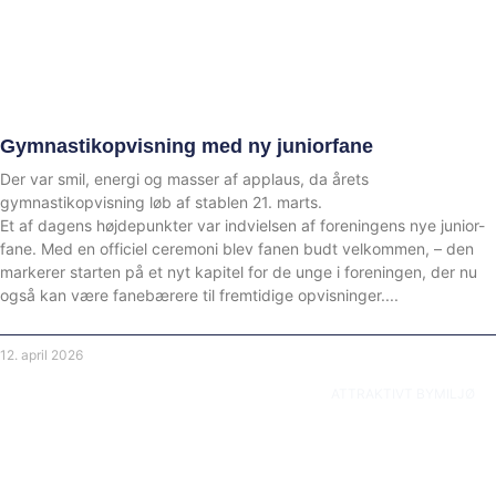
Gymnastikopvisning med ny juniorfane
Der var smil, energi og masser af applaus, da årets
gymnastikopvisning løb af stablen 21. marts.
Et af dagens højdepunkter var indvielsen af foreningens nye junior-
fane. Med en officiel ceremoni blev fanen budt velkommen, – den
markerer starten på et nyt kapitel for de unge i foreningen, der nu
også kan være fanebærere til fremtidige opvisninger.
12. april 2026
ATTRAKTIVT BYMILJØ