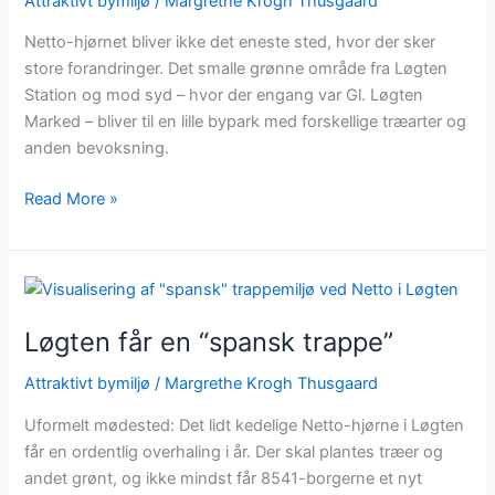
Attraktivt bymiljø
/
Margrethe Krogh Thusgaard
Netto-hjørnet bliver ikke det eneste sted, hvor der sker
store forandringer. Det smalle grønne område fra Løgten
Station og mod syd – hvor der engang var Gl. Løgten
Marked – bliver til en lille bypark med forskellige træarter og
anden bevoksning.
Read More »
Løgten
får
Løgten får en “spansk trappe”
en
“spansk
Attraktivt bymiljø
/
Margrethe Krogh Thusgaard
trappe”
Uformelt mødested: Det lidt kedelige Netto-hjørne i Løgten
får en ordentlig overhaling i år. Der skal plantes træer og
andet grønt, og ikke mindst får 8541-borgerne et nyt