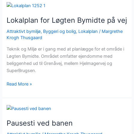
Lokalplan
for
Lokalplan for Løgten Bymidte på vej
Løgten
Bymidte
Attraktivt bymiljø
,
Byggeri og bolig
,
Lokalplan
/
Margrethe
på
Krogh Thusgaard
vej
Teknik og Miljø er i gang med at planlægge for et område i
Løgten Bymidte. Området omfatter ejendomme med
beliggenhed ud til Grenåvej, mellem Hjelmagervej og
SuperBrugsen.
Read More »
Pausesti
ved
Pausesti ved banen
banen