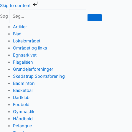
Gå
Skip to content
til
Søg
indholdet
Artikler
Blad
Lokalområdet
Området og links
Egnsarkivet
Flagalléen
Grundejerforeninger
Skødstrup Sportsforening
Badminton
Basketball
Dartklub
Fodbold
Gymnastik
Håndbold
Petanque