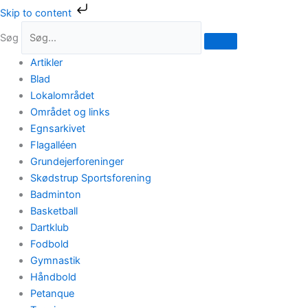
Gå
Skip to content
til
Søg
indholdet
Artikler
Blad
Lokalområdet
Området og links
Egnsarkivet
Flagalléen
Grundejerforeninger
Skødstrup Sportsforening
Badminton
Basketball
Dartklub
Fodbold
Gymnastik
Håndbold
Petanque