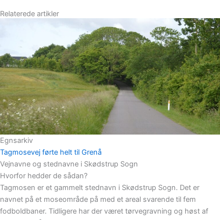
Relaterede artikler
Egnsarkiv
Tagmosevej førte helt til Grenå
Vejnavne og stednavne i Skødstrup Sogn
Hvorfor hedder de sådan?
Tagmosen er et gammelt stednavn i Skødstrup Sogn. Det er
navnet på et moseområde på med et areal svarende til fem
fodboldbaner. Tidligere har der været tørvegravning og høst af