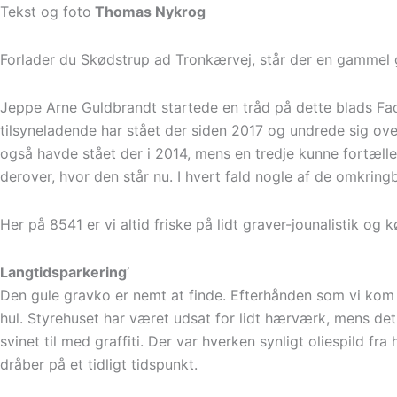
Tekst og foto
Thomas Nykrog
Forlader du Skødstrup ad Tronkærvej, står der en gammel g
Jeppe Arne Guldbrandt startede en tråd på dette blads Fac
tilsyneladende har stået der siden 2017 og undrede sig over
også havde stået der i 2014, mens en tredje kunne fortælle
derover, hvor den står nu. I hvert fald nogle af de omkrin
Her på 8541 er vi altid friske på lidt graver-jounalistik
Langtidsparkering
‘
Den gule gravko er nemt at finde. Efterhånden som vi kom t
hul. Styrehuset har været udsat for lidt hærværk, mens det 
svinet til med graffiti. Der var hverken synligt oliespild fr
dråber på et tidligt tidspunkt.