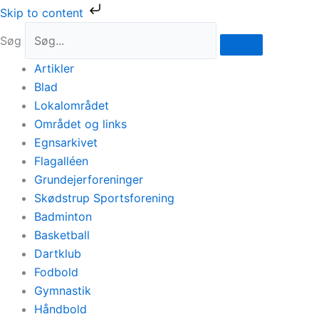
Gå
Skip to content
til
Søg
indholdet
Artikler
Blad
Lokalområdet
Området og links
Egnsarkivet
Flagalléen
Grundejerforeninger
Skødstrup Sportsforening
Badminton
Basketball
Dartklub
Fodbold
Gymnastik
Håndbold