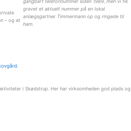
gangbart telefonnummer siden 1989, men vi fik
gravet et aktuelt nummer på en lokal
private
anlægsgartner Timmermann op og ringede til
en – og at
ham.
aktiviteter i Skødstrup. Her har virksomheden god plads og