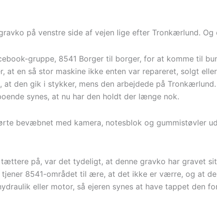
ravko på venstre side af vejen lige efter Tronkærlund. Og
ebook-gruppe, 8541 Borger til borger, for at komme til bu
, at en så stor maskine ikke enten var repareret, solgt elle
, at den gik i stykker, mens den arbejdede på Tronkærlund.
gboende synes, at nu har den holdt der længe nok.
 og kørte bevæbnet med kamera, notesblok og gummistøvler u
ættere på, var det tydeligt, at denne gravko har gravet sit
tjener 8541-området til ære, at det ikke er værre, og at de
a hydraulik eller motor, så ejeren synes at have tappet den fo