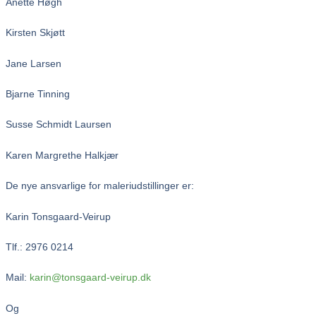
Anette Høgh
Kirsten Skjøtt
Jane Larsen
Bjarne Tinning
Susse Schmidt Laursen
Karen Margrethe Halkjær
De nye ansvarlige for maleriudstillinger er:
Karin Tonsgaard-Veirup
Tlf.: 2976 0214
Mail:
karin@tonsgaard-veirup.dk
Og