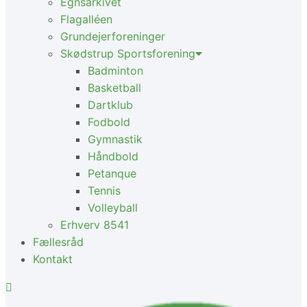
Egnsarkivet
Flagalléen
Grundejerforeninger
Skødstrup Sportsforening
Badminton
Basketball
Dartklub
Fodbold
Gymnastik
Håndbold
Petanque
Tennis
Volleyball
Erhverv 8541
Fællesråd
Kontakt