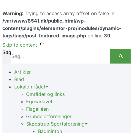
Gå
til
Warning
: Trying to access array offset on false in
indholdet
/var/www/8541.dk/public_html/wp-
content/plugins/elementor-pro/modules/dynamic-
tags/tags/post-featured-image.php
on line
39
Skip to content
Søg
Artikler
Blad
Lokalområdet
Området og links
Egnsarkivet
Flagalléen
Grundejerforeninger
Skødstrup Sportsforening
Badminton