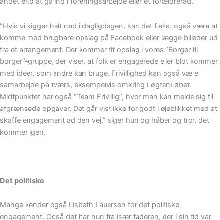
andet end at gå ind i foreningsarbejde eller et forældreråd.
”Hvis vi kigger helt ned i dagligdagen, kan det f.eks. også være at
komme med brugbare opslag på Facebook eller lægge billeder ud
fra et arrangement. Der kommer tit opslag i vores ”Borger til
borger”-gruppe, der viser, at folk er engagerede eller blot kommer
med ideer, som andre kan bruge. Frivillighed kan også være
samarbejde på tværs, eksempelvis omkring LøgtenLøbet.
Midtpunktet har også ”Team Frivillig”, hvor man kan melde sig til
afgrænsede opgaver. Det går vist ikke for godt i øjeblikket med at
skaffe engagement ad den vej,” siger hun og håber og tror, det
kommer igen.
Det politiske
Mange kender også Lisbeth Lauersen for det politiske
engagement. Også det har hun fra især faderen, der i sin tid var