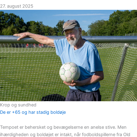
27. august 2025
Krop og sundhed
De er +65 og har stadig boldøje
Tempoet er behersket og bevægelserne en anelse stive. Men
ihærdigheden og boldøjet er intakt, når fodboldspillerne fra Old