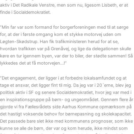
aktiv i Det Radikale Venstre, men som nu, ligesom Lisbeth, er at
finde i Socialdemokratiet.
”Min far var som formand for borgerforeningen med til at sørge
for, at der i første omgang kom et stykke motorvej uden om
Løgten-Skødstrup. Han fik trafikministeren herud for at se,
hvordan trafikken var på Grenåvej, og lige da delegationen skulle
køre en tur igennem byen, var der to biler, der stødte sammen! Så
lykkedes det at få motorvejen…!”
”Det engagement, der ligger i at forbedre lokalsamfundet og at
tage et ansvar, det ligger fint til mig. Da jeg var i 20´erne, blev jeg
politisk aktiv i SF og senere Socialdemokratiet, hvor jeg var med i
en inspirationsgruppe på børn- og ungeområdet. Gennem flere år
gjorde vi fra Fællesrådets side Aarhus Kommune opmærksom på
det hastigt voksende behov for børnepasning og skolekapacitet.
Det passede bare slet ikke med kommunens prognoser, som ikke
kunne se alle de børn, der var og kom herude, ikke mindst som