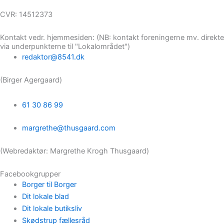
CVR: 14512373
Kontakt vedr. hjemmesiden: (NB: kontakt foreningerne mv. direkte
via underpunkterne til "Lokalområdet")
redaktor@8541.dk
(Birger Agergaard)
61 30 86 99
margrethe@thusgaard.com
(Webredaktør: Margrethe Krogh Thusgaard)
Facebookgrupper
Borger til Borger
Dit lokale blad
Dit lokale butiksliv
Skødstrup fællesråd