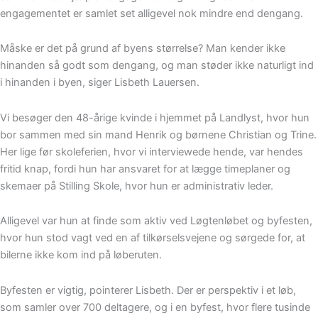
engagementet er samlet set alligevel nok mindre end dengang.
Måske er det på grund af byens størrelse? Man kender ikke
hinanden så godt som dengang, og man støder ikke naturligt ind
i hinanden i byen, siger Lisbeth Lauersen.
Vi besøger den 48-årige kvinde i hjemmet på Landlyst, hvor hun
bor sammen med sin mand Henrik og børnene Christian og Trine.
Her lige før skoleferien, hvor vi interviewede hende, var hendes
fritid knap, fordi hun har ansvaret for at lægge timeplaner og
skemaer på Stilling Skole, hvor hun er administrativ leder.
Alligevel var hun at finde som aktiv ved Løgtenløbet og byfesten,
hvor hun stod vagt ved en af tilkørselsvejene og sørgede for, at
bilerne ikke kom ind på løberuten.
Byfesten er vigtig, pointerer Lisbeth. Der er perspektiv i et løb,
som samler over 700 deltagere, og i en byfest, hvor flere tusinde