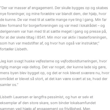
”Der var masser af engagement. Der skulle bygges op og skabes
nye foreninger, og mine forældre var blandt dem, der hjalp, hvor
de kunne. De var med til at sætte mange nye ting i gang. Min far
blev formand for borgerforeningen og var med i lokalrådet – og
derigennem var han med til at sætte meget i gang og presse på,
for at der skete tiltag i 8541. Min mor var aktiv i teaterforeningen,
som hun var medstifter af, og hvor hun også var instruktør,”
fortæller Lisbeth.
Jeg kan svagt huske vejfesterne og vejfodboldturneringen, hvor
rigtig mange veje deltog. Det var noget, der kunne lade sig gøre,
mens byen blev bygget op, og det er nok blevet sværere nu, hvor
området er blevet så stort, at det kan være svært at se, hvad der
samler os.”
Lisbeth Lauersen er langtfra pessimist, og hun er selv et
eksemplar af den store skare, som binder lokalsamfundet
sammen ved hjælp af engagement og frivillighed. Men