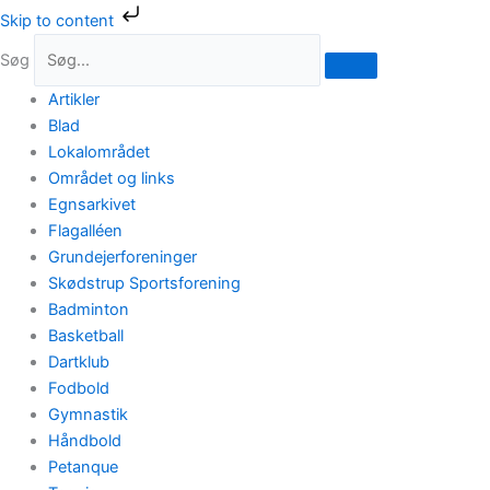
Gå
Skip to content
til
Søg
indholdet
Artikler
Blad
Lokalområdet
Området og links
Egnsarkivet
Flagalléen
Grundejerforeninger
Skødstrup Sportsforening
Badminton
Basketball
Dartklub
Fodbold
Gymnastik
Håndbold
Petanque