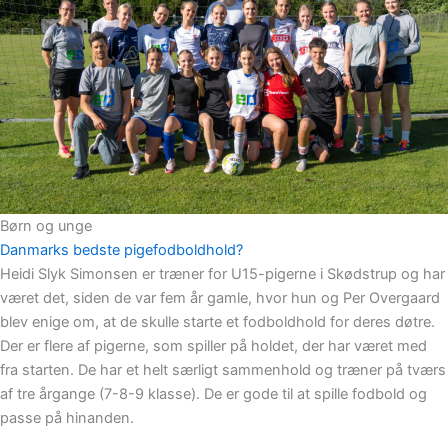
Børn og unge
Danmarks bedste pigefodboldhold?
Heidi Slyk Simonsen er træner for U15-pigerne i Skødstrup og har
været det, siden de var fem år gamle, hvor hun og Per Overgaard
blev enige om, at de skulle starte et fodboldhold for deres døtre.
Der er flere af pigerne, som spiller på holdet, der har været med
fra starten. De har et helt særligt sammenhold og træner på tværs
af tre årgange (7-8-9 klasse). De er gode til at spille fodbold og
passe på hinanden.