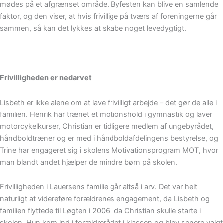
mødes på et afgrænset område. Byfesten kan blive en samlende
faktor, og den viser, at hvis frivillige på tværs af foreningerne går
sammen, så kan det lykkes at skabe noget levedygtigt.
Frivilligheden er nedarvet
Lisbeth er ikke alene om at lave frivilligt arbejde – det gør de alle i
familien. Henrik har trænet et motionshold i gymnastik og laver
motorcykelkurser, Christian er tidligere medlem af ungebyrådet,
håndboldtræner og er med i håndboldafdelingens bestyrelse, og
Trine har engageret sig i skolens Motivationsprogram MOT, hvor
man blandt andet hjælper de mindre børn på skolen.
Frivilligheden i Lauersens familie går altså i arv. Det var helt
naturligt at videreføre forældrenes engagement, da Lisbeth og
familien flyttede til Løgten i 2006, da Christian skulle starte i
skolen. Hun kom ind i forældrerådet i klassen og blev senere valgt