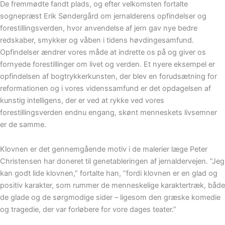
De fremmødte fandt plads, og efter velkomsten fortalte
sognepræst Erik Søndergård om jernalderens opfindelser og
forestillingsverden, hvor anvendelse af jern gav nye bedre
redskaber, smykker og våben i tidens høvdingesamfund.
Opfindelser ændrer vores måde at indrette os på og giver os
fornyede forestillinger om livet og verden. Et nyere eksempel er
opfindelsen af bogtrykkerkunsten, der blev en forudsætning for
reformationen og i vores videnssamfund er det opdagelsen af
kunstig intelligens, der er ved at rykke ved vores
forestillingsverden endnu engang, skønt menneskets livsemner
er de samme.
Klovnen er det gennemgående motiv i de malerier læge Peter
Christensen har doneret til genetableringen af jernaldervejen. ”Jeg
kan godt lide klovnen,” fortalte han, ”fordi klovnen er en glad og
positiv karakter, som rummer de menneskelige karaktertræk, både
de glade og de sørgmodige sider – ligesom den græske komedie
og tragedie, der var forløbere for vore dages teater.”