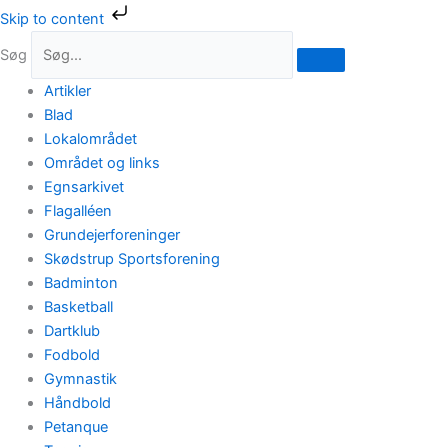
Gå
Skip to content
til
Søg
indholdet
Artikler
Blad
Lokalområdet
Området og links
Egnsarkivet
Flagalléen
Grundejerforeninger
Skødstrup Sportsforening
Badminton
Basketball
Dartklub
Fodbold
Gymnastik
Håndbold
Petanque