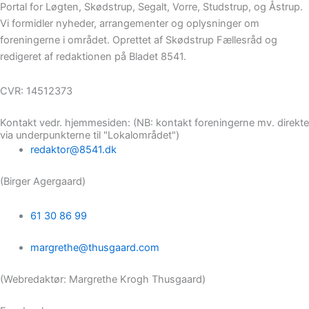
Portal for Løgten, Skødstrup, Segalt, Vorre, Studstrup, og Åstrup.
Vi formidler nyheder, arrangementer og oplysninger om
foreningerne i området. Oprettet af Skødstrup Fællesråd og
redigeret af redaktionen på Bladet 8541.
CVR: 14512373
Kontakt vedr. hjemmesiden: (NB: kontakt foreningerne mv. direkte
via underpunkterne til "Lokalområdet")
redaktor@8541.dk
(Birger Agergaard)
61 30 86 99
margrethe@thusgaard.com
(Webredaktør: Margrethe Krogh Thusgaard)