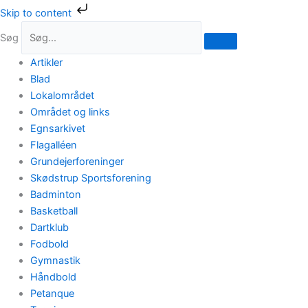
Gå
Skip to content
til
Søg
indholdet
Artikler
Blad
Lokalområdet
Området og links
Egnsarkivet
Flagalléen
Grundejerforeninger
Skødstrup Sportsforening
Badminton
Basketball
Dartklub
Fodbold
Gymnastik
Håndbold
Petanque