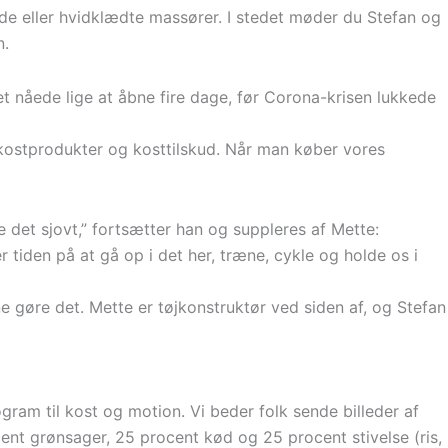
bade eller hvidklædte massører. I stedet møder du Stefan og
n.
et nåede lige at åbne fire dage, før Corona-krisen lukkede
sekostprodukter og kosttilskud. Når man køber vores
e det sjovt,” fortsætter han og suppleres af Mette:
r tiden på at gå op i det her, træne, cykle og holde os i
e gøre det. Mette er tøjkonstruktør ved siden af, og Stefan
am til kost og motion. Vi beder folk sende billeder af
ent grønsager, 25 procent kød og 25 procent stivelse (ris,