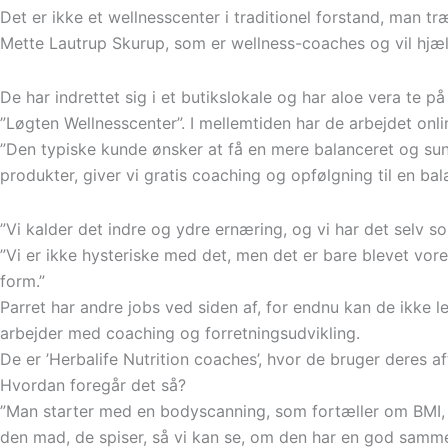
Det er ikke et wellnesscenter i traditionel forstand, man 
Mette Lautrup Skurup, som er wellness-coaches og vil hjælp
De har indrettet sig i et butikslokale og har aloe vera te 
”Løgten Wellnesscenter”. I mellemtiden har de arbejdet on
”Den typiske kunde ønsker at få en mere balanceret og sund
produkter, giver vi gratis coaching og opfølgning til en balan
”Vi kalder det indre og ydre ernæring, og vi har det selv so
”Vi er ikke hysteriske med det, men det er bare blevet vores
form.”
Parret har andre jobs ved siden af, for endnu kan de ikke l
arbejder med coaching og forretningsudvikling.
De er ’Herbalife Nutrition coaches’, hvor de bruger deres 
Hvordan foregår det så?
”Man starter med en bodyscanning, som fortæller om BMI, 
den mad, de spiser, så vi kan se, om den har en god sammen