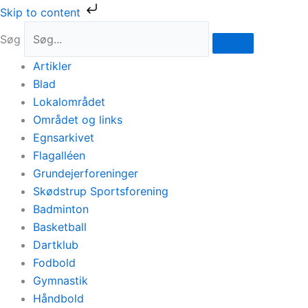
Gå
Skip to content
til
Søg
indholdet
Artikler
Blad
Lokalområdet
Området og links
Egnsarkivet
Flagalléen
Grundejerforeninger
Skødstrup Sportsforening
Badminton
Basketball
Dartklub
Fodbold
Gymnastik
Håndbold