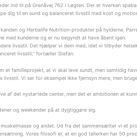
træder ind til på Grenåvej 762 i Løgten. Der er hverken spa
e dig til en sund og balanceret livsstil med kost og motio
på kanden og Herbalife Nutrition-produkter på hylderne. Parr
line med kunderne og er nu begyndt at have åbent igen.
ere livsstil. Det hjælper vi dem med, idet vi tilbyder hel
ceret livsstil,” fortæller Stefan.
m et familieprojekt, at vi skal leve sundt, men samtidig hav
 livsstil. Vi ser for eksempel ikke fjernsyn mere, men bruge
eve af det nystartede center, men det er ambitionen at kunn
aftener og weekender på at dygtiggøre sig.
muskelmasse og andet. Ud fra det sammensætter vi et progr
sætning. Vores filosofi er, at en god tallerken har 50 proc