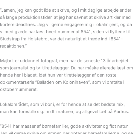
”Jamen, jeg kan godt lide at skrive, og i mit daglige arbejde er der
så lange produktionstider, at jeg har savnet at skrive artikler med
kortere deadlines. Jeg vil gerne engagere mig i lokalmiljøet, og da
vi med glæde har læst hvert nummer af 8541, siden vi flyttede til
Studstrup fra Holstebro, var det naturligt at træde ind i 8541-
redaktionen.”
Majbrit er uddannet fotograf, men har de seneste 13 år arbejdet
som journalist og tv-tilrettelægger. Du har måske allerede læst om
hende her i bladet, idet hun var tilrettelægger af den roste
dokumentarserie ”Balladen om Kolonihaven”, som vi omtalte i
oktobernummeret.
Lokalområdet, som vi bor i, er for hende at se det bedste mix,
man kan forestille sig: midt i naturen, og alligevel tæt på Aarhus.
”8541 har masser af børnefamilier, gode aktiviteter og flot natur.
Jeg vil gerne skrive om emner, der optager børnefamilierne, og se