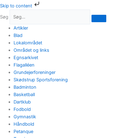
Gå
Skip to content
til
Søg
indholdet
Artikler
Blad
Lokalområdet
Området og links
Egnsarkivet
Flagalléen
Grundejerforeninger
Skødstrup Sportsforening
Badminton
Basketball
Dartklub
Fodbold
Gymnastik
Håndbold
Petanque