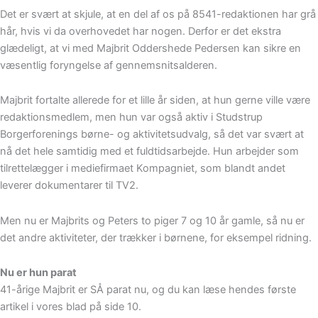
Det er svært at skjule, at en del af os på 8541-redaktionen har grå
hår, hvis vi da overhovedet har nogen. Derfor er det ekstra
glædeligt, at vi med Majbrit Oddershede Pedersen kan sikre en
væsentlig foryngelse af gennemsnitsalderen.
Majbrit fortalte allerede for et lille år siden, at hun gerne ville være
redaktionsmedlem, men hun var også aktiv i Studstrup
Borgerforenings børne- og aktivitetsudvalg, så det var svært at
nå det hele samtidig med et fuldtidsarbejde. Hun arbejder som
tilrettelægger i mediefirmaet Kompagniet, som blandt andet
leverer dokumentarer til TV2.
Men nu er Majbrits og Peters to piger 7 og 10 år gamle, så nu er
det andre aktiviteter, der trækker i børnene, for eksempel ridning.
Nu er hun parat
41-årige Majbrit er SÅ parat nu, og du kan læse hendes første
artikel i vores blad på side 10.