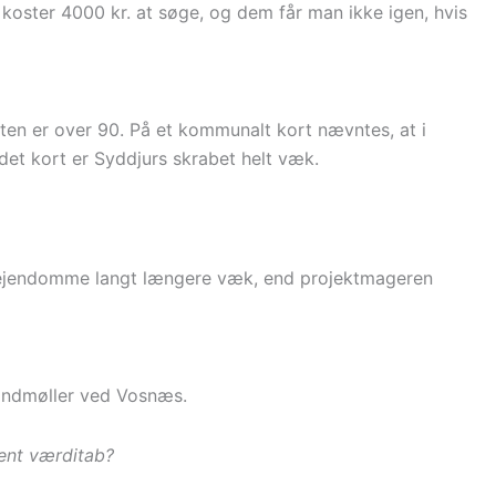
t koster 4000 kr. at søge, og dem får man ikke igen, hvis
eten er over 90. På et kommunalt kort nævntes, at i
et kort er Syddjurs skrabet helt væk.
for ejendomme langt længere væk, end projektmageren
indmøller ved Vosnæs.
ent værditab?