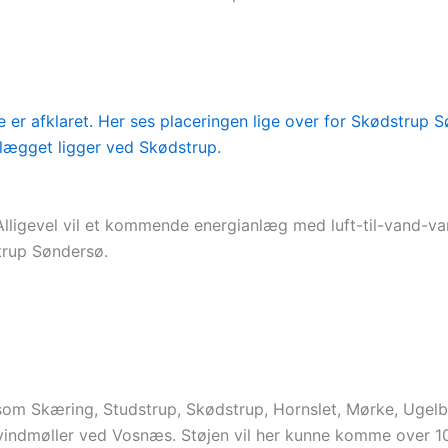
 Alligevel vil et kommende energianlæg med luft-til-vand-
trup Søndersø.
Skæring, Studstrup, Skødstrup, Hornslet, Mørke, Ugelbøl
e vindmøller ved Vosnæs. Støjen vil her kunne komme over 10