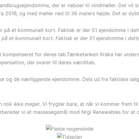
 landbrugsejendomme, der er naboer til vindmøller. Det vil s
ra 2016, og med møller ned til 36 meters højde. Det er dybt
r på et kommunalt kort. Faktisk er der 51 ejendomme i det
t kompenseret for deres tab.Tænketanken Kraka har undersøgt
pensation, der svarer til deres værditab.
 og de nærliggende ejendomme. Dels ud fra faktiske salgs
n nok ikke meget. Vi frygter bare, at når vi kommer frem t
 forbereder vi et massesøgsmål mod Nrgi Renewables for at 