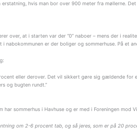
om erstatning, hvis man bor over 900 meter fra møllerne. De
r over, at i starten var der ”0” naboer – mens der i realit
at i nabokommunen er der boliger og sommerhuse. På et and
g:
 procent eller derover. Det vil sikkert gøre sig gældende 
ers og bugten rundt.”
som har sommerhus i Havhuse og er med i Foreningen mod V
ntning om 2-6 procent tab, og så jeres, som er på 20 proc