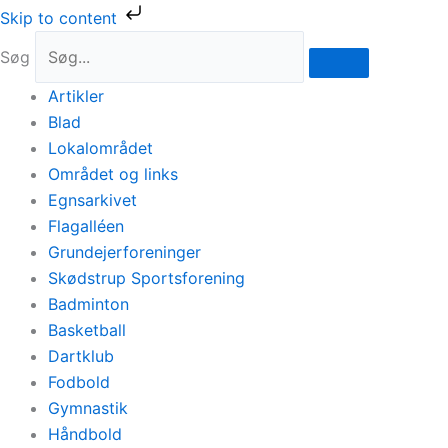
Gå
Skip to content
til
Søg
indholdet
Artikler
Blad
Lokalområdet
Området og links
Egnsarkivet
Flagalléen
Grundejerforeninger
Skødstrup Sportsforening
Badminton
Basketball
Dartklub
Fodbold
Gymnastik
Håndbold