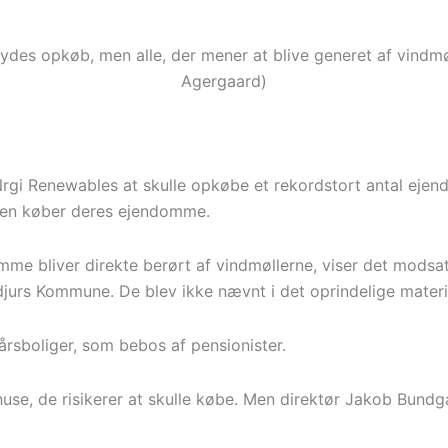
es opkøb, men alle, der mener at blive generet af vindmøl
Agergaard)
Nrgi Renewables at skulle opkøbe et rekordstort antal ejend
leren køber deres ejendomme.
e bliver direkte berørt af vindmøllerne, viser det modsatte
jurs Kommune. De blev ikke nævnt i det oprindelige materi
sboliger, som bebos af pensionister.
huse, de risikerer at skulle købe. Men direktør Jakob Bundg