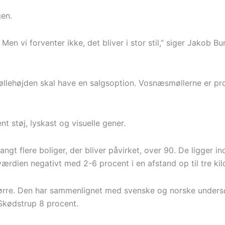
gen.
Men vi forventer ikke, det bliver i stor stil,” siger Jakob Bu
llehøjden skal have en salgsoption. Vosnæsmøllerne er proje
nt støj, lyskast og visuelle gener.
t flere boliger, der bliver påvirket, over 90. De ligger in
rdien negativt med 2-6 procent i en afstand op til tre kil
større. Den har sammenlignet med svenske og norske under
-Skødstrup 8 procent.