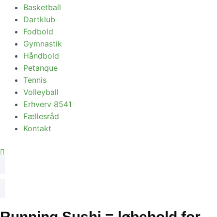
Basketball
Dartklub
Fodbold
Gymnastik
Håndbold
Petanque
Tennis
Volleyball
Erhverv 8541
Fællesråd
Kontakt
Running Sushi = løbehold for