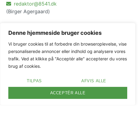
redaktor@8541.dk
(Birger Agergaard)
61 30 86 99
Denne hjemmeside bruger cookies
margrethe@thusgaard.com
(Webredaktør: Margrethe Krogh Thusgaard)
Vi bruger cookies til at forbedre din browseroplevelse, vise
personaliserede annoncer eller indhold og analysere vores
trafik. Ved at klikke på "Acceptér alle" accepterer du vores
Facebookgrupper
brug af cookies.
Borger til Borger
Dit lokale blad
TILPAS
AFVIS ALLE
Dit lokale butiksliv
ACCEPTÉR ALLE
Skødstrup fællesråd
Copyright © 2026 | Udviklet af Ads On Aps
Cookie og privatlivspolitik