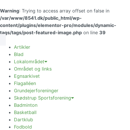
Gå
til
Warning
: Trying to access array offset on false in
indholdet
/var/www/8541.dk/public_html/wp-
content/plugins/elementor-pro/modules/dynamic-
tags/tags/post-featured-image.php
Skip to
on line
39
content
Artikler
Blad
Lokalområdet
Området og links
Egnsarkivet
Flagalléen
Grundejerforeninger
Skødstrup Sportsforening
Badminton
Basketball
Dartklub
Fodbold