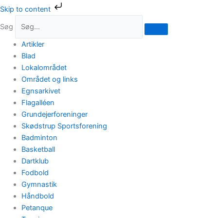
Gå
Skip to content
til
Søg
indholdet
Artikler
Blad
Lokalområdet
Området og links
Egnsarkivet
Flagalléen
Grundejerforeninger
Skødstrup Sportsforening
Badminton
Basketball
Dartklub
Fodbold
Gymnastik
Håndbold
Petanque