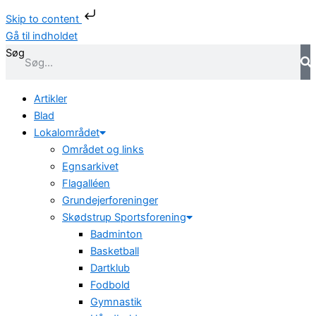
Skip to content
Gå til indholdet
Søg
Artikler
Blad
Lokalområdet
Området og links
Egnsarkivet
Flagalléen
Grundejerforeninger
Skødstrup Sportsforening
Badminton
Basketball
Dartklub
Fodbold
Gymnastik