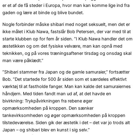
er et af de få steder i Europa, hvor man kan komme lige ind fra
gaden og lære at binde og blive bundet.
Nogle forbinder måske shibari med noget seksuelt, men det er
ikke målet i Klub Nawa, fastslår Bob Petersen, der var med til at
starte klubben op for fem år siden. ”I Klub Nawa handler det om
æstetikken og om det fysiske velvære, man kan opnå med
teknikken, og på vores træningsaftener tirsdag og onsdag skal
man være påklædt.”
”Shibari stammer fra Japan og de gamle samuraier,” fortsætter
Bob. ”Det startede for 500 år siden som et særdeles effektivt
værktøj til at fastholde fanger. Man kan kalde det samuraiernes
håndjern. Med tiden fandt man ud af, at det havde en
bivirkning: Trykpåvirkningen fra rebene øger
opmærksomheden på kroppen. Den sænker
tankevirksomheden og øger opmærksomheden på kroppen
tilstedeværelse. Siden gik der æstetik i det – det var jo trods alt
Japan – og shibari blev en kunst i sig selv.”