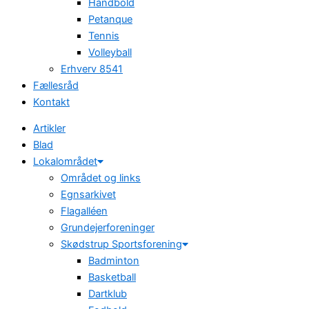
Håndbold
Petanque
Tennis
Volleyball
Erhverv 8541
Fællesråd
Kontakt
Artikler
Blad
Lokalområdet
Området og links
Egnsarkivet
Flagalléen
Grundejerforeninger
Skødstrup Sportsforening
Badminton
Basketball
Dartklub