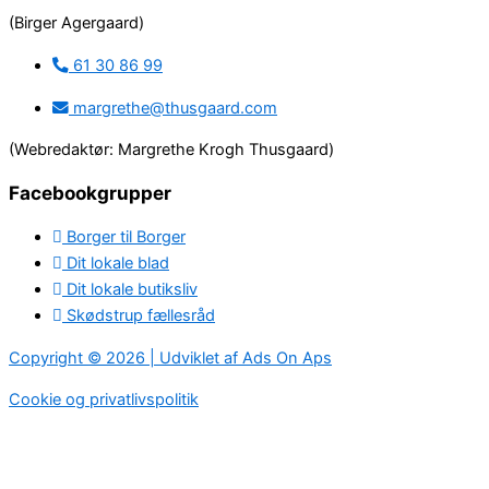
(Birger Agergaard)
61 30 86 99
margrethe@thusgaard.com
(Webredaktør: Margrethe Krogh Thusgaard)
Facebookgrupper
Borger til Borger
Dit lokale blad
Dit lokale butiksliv
Skødstrup fællesråd
Copyright © 2026 | Udviklet af Ads On Aps
Cookie og privatlivspolitik