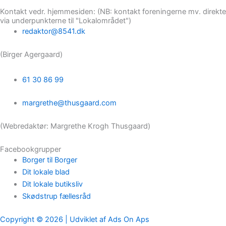
Kontakt vedr. hjemmesiden: (NB: kontakt foreningerne mv. direkte
via underpunkterne til "Lokalområdet")
redaktor@8541.dk
(Birger Agergaard)
61 30 86 99
margrethe@thusgaard.com
(Webredaktør: Margrethe Krogh Thusgaard)
Facebookgrupper
Borger til Borger
Dit lokale blad
Dit lokale butiksliv
Skødstrup fællesråd
Copyright © 2026 | Udviklet af Ads On Aps