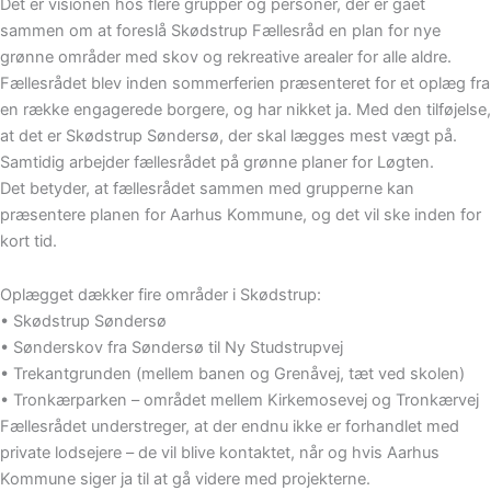
Det er visionen hos flere grupper og personer, der er gået
sammen om at foreslå Skødstrup Fællesråd en plan for nye
grønne områder med skov og rekreative arealer for alle aldre.
Fællesrådet blev inden sommerferien præsenteret for et oplæg fra
en række engagerede borgere, og har nikket ja. Med den tilføjelse,
at det er Skødstrup Søndersø, der skal lægges mest vægt på.
Samtidig arbejder fællesrådet på grønne planer for Løgten.
Det betyder, at fællesrådet sammen med grupperne kan
præsentere planen for Aarhus Kommune, og det vil ske inden for
kort tid.
Oplægget dækker fire områder i Skødstrup:
• Skødstrup Søndersø
• Sønderskov fra Søndersø til Ny Studstrupvej
• Trekantgrunden (mellem banen og Grenåvej, tæt ved skolen)
• Tronkærparken – området mellem Kirkemosevej og Tronkærvej
Fællesrådet understreger, at der endnu ikke er forhandlet med
private lodsejere – de vil blive kontaktet, når og hvis Aarhus
Kommune siger ja til at gå videre med projekterne.