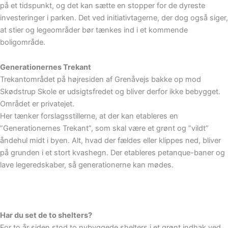
på et tidspunkt, og det kan sætte en stopper for de dyreste
investeringer i parken. Det ved initiativtagerne, der dog også siger,
at stier og legeområder bør tænkes ind i et kommende
boligområde.
Generationernes Trekant
Trekantområdet på højresiden af Grenåvejs bakke op mod
Skødstrup Skole er udsigtsfredet og bliver derfor ikke bebygget.
Området er privatejet.
Her tænker forslagsstillerne, at der kan etableres en
”Generationernes Trekant”, som skal være et grønt og ”vildt”
åndehul midt i byen. Alt, hvad der fældes eller klippes ned, bliver
på grunden i et stort kvashegn. Der etableres petanque-baner og
lave legeredskaber, så generationerne kan mødes.
Har du set de to shelters?
For to år siden stod to nybyggede shelters i et grønt indhak ved