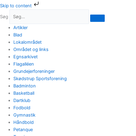
Gå
Skip to content
til
Søg
indholdet
Artikler
Blad
Lokalområdet
Området og links
Egnsarkivet
Flagalléen
Grundejerforeninger
Skødstrup Sportsforening
Badminton
Basketball
Dartklub
Fodbold
Gymnastik
Håndbold
Petanque