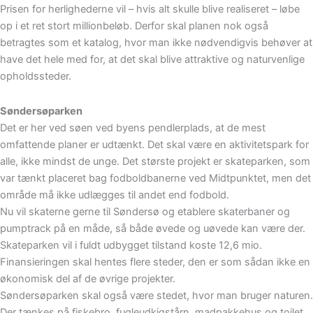
Prisen for herlighederne vil – hvis alt skulle blive realiseret – løbe
op i et ret stort millionbeløb. Derfor skal planen nok også
betragtes som et katalog, hvor man ikke nødvendigvis behøver at
have det hele med for, at det skal blive attraktive og naturvenlige
opholdssteder.
Søndersøparken
Det er her ved søen ved byens pendlerplads, at de mest
omfattende planer er udtænkt. Det skal være en aktivitetspark for
alle, ikke mindst de unge. Det største projekt er skateparken, som
var tænkt placeret bag fodboldbanerne ved Midtpunktet, men det
område må ikke udlægges til andet end fodbold.
Nu vil skaterne gerne til Søndersø og etablere skaterbaner og
pumptrack på en måde, så både øvede og uøvede kan være der.
Skateparken vil i fuldt udbygget tilstand koste 12,6 mio.
Finansieringen skal hentes flere steder, den er som sådan ikke en
økonomisk del af de øvrige projekter.
Søndersøparken skal også være stedet, hvor man bruger naturen.
Der tænkes på fiskebro, fugleudkigstårn, madpakkehus og toilet.