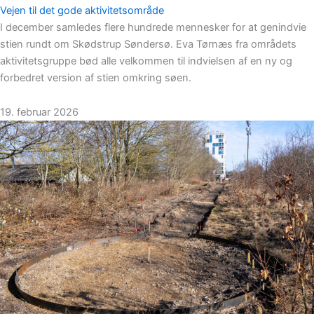
Vejen til det gode aktivitetsområde
I december samledes flere hundrede mennesker for at genindvie
stien rundt om Skødstrup Søndersø. Eva Tørnæs fra områdets
aktivitetsgruppe bød alle velkommen til indvielsen af en ny og
forbedret version af stien omkring søen.
19. februar 2026