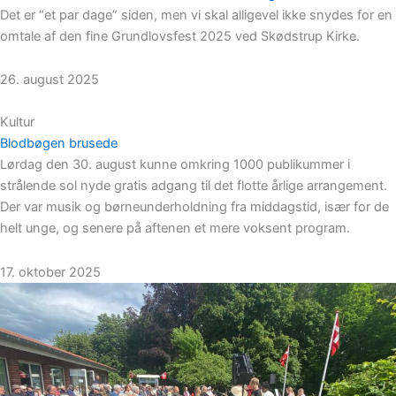
Det er “et par dage” siden, men vi skal alligevel ikke snydes for en
omtale af den fine Grundlovsfest 2025 ved Skødstrup Kirke.
26. august 2025
Kultur
Blodbøgen brusede
Lørdag den 30. august kunne omkring 1000 publikummer i
strålende sol nyde gratis adgang til det flotte årlige arrangement.
Der var musik og børneunderholdning fra middagstid, især for de
helt unge, og senere på aftenen et mere voksent program.
17. oktober 2025