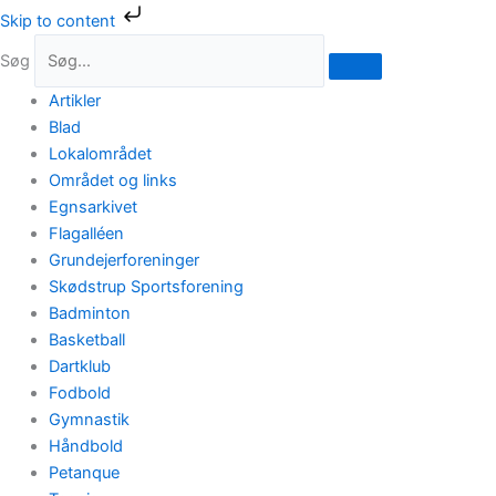
Gå
Skip to content
til
Søg
indholdet
Artikler
Blad
Lokalområdet
Området og links
Egnsarkivet
Flagalléen
Grundejerforeninger
Skødstrup Sportsforening
Badminton
Basketball
Dartklub
Fodbold
Gymnastik
Håndbold
Petanque