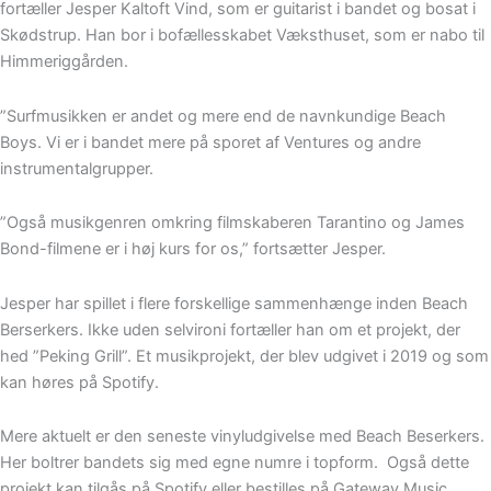
fortæller Jesper Kaltoft Vind, som er guitarist i bandet og bosat i
Skødstrup. Han bor i bofællesskabet Væksthuset, som er nabo til
Himmeriggården.
”Surfmusikken er andet og mere end de navnkundige Beach
Boys. Vi er i bandet mere på sporet af Ventures og andre
instrumentalgrupper.
”Også musikgenren omkring filmskaberen Tarantino og James
Bond-filmene er i høj kurs for os,” fortsætter Jesper.
Jesper har spillet i flere forskellige sammenhænge inden Beach
Berserkers. Ikke uden selvironi fortæller han om et projekt, der
hed ”Peking Grill”. Et musikprojekt, der blev udgivet i 2019 og som
kan høres på Spotify.
Mere aktuelt er den seneste vinyludgivelse med Beach Beserkers.
Her boltrer bandets sig med egne numre i topform. Også dette
projekt kan tilgås på Spotify eller bestilles på Gateway Music