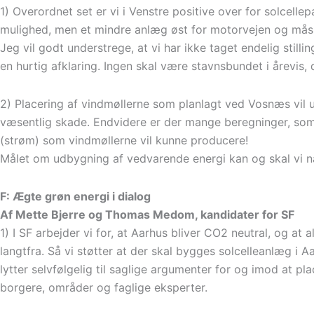
1) Overordnet set er vi i Venstre positive over for solce
mulighed, men et mindre anlæg øst for motorvejen og måsk
Jeg vil godt understrege, at vi har ikke taget endelig stilli
en hurtig afklaring. Ingen skal være stavnsbundet i årevis, 
2) Placering af vindmøllerne som planlagt ved Vosnæs vil 
væsentlig skade. Endvidere er der mange beregninger, som 
(strøm) som vindmøllerne vil kunne producere!
Målet om udbygning af vedvarende energi kan og skal vi n
F: Ægte grøn energi i dialog
Af Mette Bjerre og Thomas Medom, kandidater for SF
1) I SF arbejder vi for, at Aarhus bliver CO2 neutral, og at
langtfra. Så vi støtter at der skal bygges solcelleanlæg i
lytter selvfølgelig til saglige argumenter for og imod at p
borgere, områder og faglige eksperter.