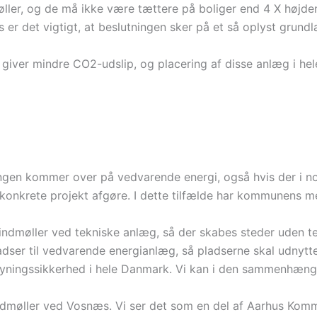
ler, og de må ikke være tættere på boliger end 4 X højde
r det vigtigt, at beslutningen sker på et så oplyst grundl
 giver mindre CO2-udslip, og placering af disse anlæg i he
ningen kommer over på vedvarende energi, også hvis der i n
 konkrete projekt afgøre. I dette tilfælde har kommunens m
vindmøller ved tekniske anlæg, så der skabes steder uden 
er til vedvarende energianlæg, så pladserne skal udnytte
yningssikkerhed i hele Danmark. Vi kan i den sammenhæng ik
e vindmøller ved Vosnæs. Vi ser det som en del af Aarhus K