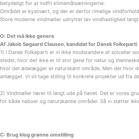
betydeligt for at indfri klimamålsætningerne.
Området er kystnært, og der er derfor rimelige vindforhold 
Store moderne vindmøller udnytter lav vindhastighed langt
O: Det må ikke genere
Af Jakob Søgaard Clausen, kandidat for Dansk Folkeparti
1) I Dansk Folkeparti er vi ikke modstandere af solceller s
steder, hvor det ikke er til stor gene for natur og mennesk
hvor det ødelægger et naturskønt område. Men der hvor det 
anlægget. Vi vil tage stilling til konkrete projekter ud fra 
2) Vindmøller hører til langt ude på havet. Det er vores gr
for både naboer og naturskønne områder. Så vi støtter ik
C: Brug klog grønne omstilling