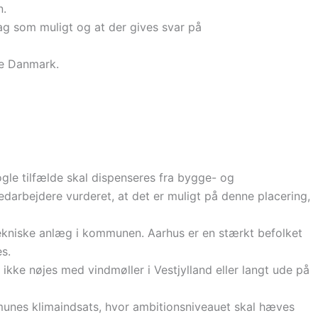
n.
ag som muligt og at der gives svar på
le Danmark.
ogle tilfælde skal dispenseres fra bygge- og
edarbejdere vurderet, at det er muligt på denne placering,
tekniske anlæg i kommunen. Aarhus er en stærkt befolket
s.
ke nøjes med vindmøller i Vestjylland eller langt ude på
ommunes klimaindsats, hvor ambitionsniveauet skal hæves