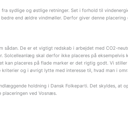
fra sydlige og østlige retninger. Set i forhold til vindener
 bedre end ældre vindmøller. Derfor giver denne placering
om sådan. De er et vigtigt redskab i arbejdet med CO2-neutra
er. Solcelleanlæg skal derfor ikke placeres på eksempelvis k
kan placeres på flade marker er det rigtig godt. Vi stille
de kriterier og i øvrigt lytte med interesse til, hvad man i 
undlæggende holdning i Dansk Folkeparti. Det skyldes, at ops
ke placeringen ved Vosnæs.