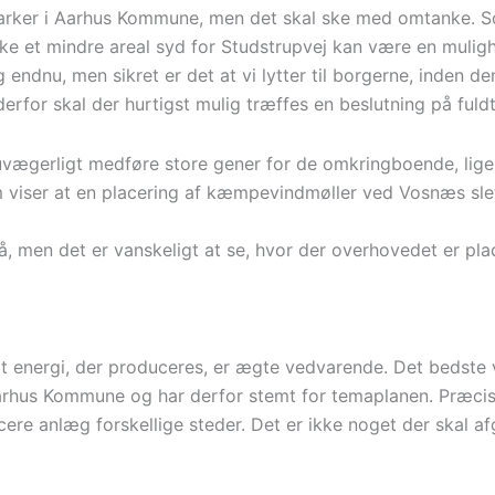
lleparker i Aarhus Kommune, men det skal ske med omtanke. 
e et mindre areal syd for Studstrupvej kan være en mulig
ng endnu, men sikret er det at vi lytter til borgerne, inden 
derfor skal der hurtigst mulig træffes en beslutning på fuld
uvægerligt medføre store gener for de omkringboende, lige
viser at en placering af kæmpevindmøller ved Vosnæs slet 
å, men det er vanskeligt at se, hvor der overhovedet er p
 alt energi, der produceres, er ægte vedvarende. Det bedste 
 Aarhus Kommune og har derfor stemt for temaplanen. Præcis
lacere anlæg forskellige steder. Det er ikke noget der skal