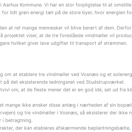
i Aarhus Kommune. Vi har en stor forpligtelse til at omstille 
lt for lidt grøn energi tæt på de store byer, hvor energien 
uden at ret mange mennesker vil blive berørt af dem. Derf
å projektet viser, at de tre foreslåede vindmøller vil pr
ere hvilket giver lave udgifter til transport af strømmen.
g om at etablere tre vindmøller ved Vosnæs og et solener
æt på det eksisterende ledningsnet ved Studstrupværket.
tvivl om, at de fleste mener det er en god idé, set ud fra 
det mange ikke ønsker disse anlæg i nærheden af sin bopæl
rvejen) og tre vindmøller i Vosnæs, så eksisterer der ikke 
 i betragtning.
rakter, der kan etableres afskærmende beplantningsbælte, o