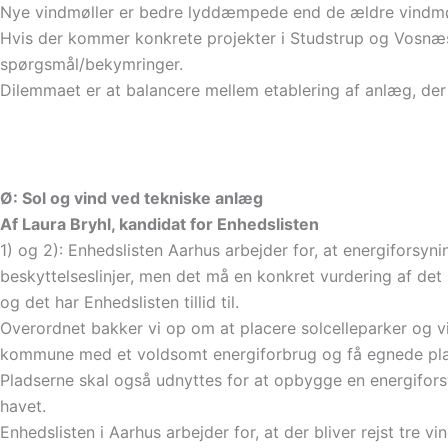
Nye vindmøller er bedre lyddæmpede end de ældre vindmøl
Hvis der kommer konkrete projekter i Studstrup og Vosnæs e
spørgsmål/bekymringer.
Dilemmaet er at balancere mellem etablering af anlæg, der
Ø: Sol og vind ved tekniske anlæg
Af Laura Bryhl, kandidat for Enhedslisten
1) og 2): Enhedslisten Aarhus arbejder for, at energiforsy
beskyttelseslinjer, men det må en konkret vurdering af det
og det har Enhedslisten tillid til.
Overordnet bakker vi op om at placere solcelleparker og 
kommune med et voldsomt energiforbrug og få egnede plads
Pladserne skal også udnyttes for at opbygge en energifors
havet.
Enhedslisten i Aarhus arbejder for, at der bliver rejst tr