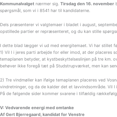
Kommunalvalget
nærmer sig.
Tirsdag den 16. november
b
spørgsmål, som vi i 8541 har til kandidaterne.
Dels præsenterer vi valgtemaer i bladet i august, septemb
opstillede partier er repræsenteret, og du kan stille spørgsmå
I dette blad lægger vi ud med energitemaet. Vi har stillet f
1) Vil I i jeres parti arbejde for eller imod, at der placer
temaplanen betyder, at kystbeskyttelseslinjen på tre km. o
behøver ikke foregå tæt på Studstrupværket, men kan se
2) Tre vindmøller kan ifølge temaplanen placeres ved Vosnæs
vindretninger, og da de kalder det et lavvindsområde. Vil I 
På de følgende sider kommer svarene i tilfældig rækkefølge.
V: Vedvarende energi med omtanke
Af Gert Bjerregaard, kandidat for Venstre