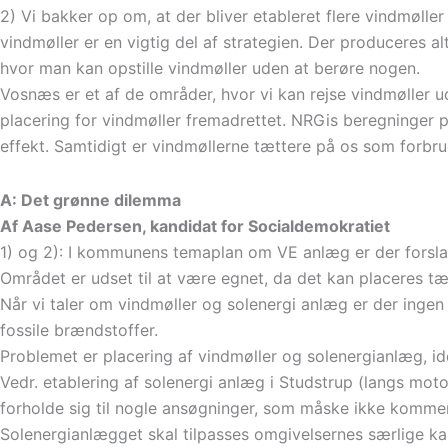
2) Vi bakker op om, at der bliver etableret flere vindmøller 
vindmøller er en vigtig del af strategien. Der produceres a
hvor man kan opstille vindmøller uden at berøre nogen.
Vosnæs er et af de områder, hvor vi kan rejse vindmøller 
placering for vindmøller fremadrettet. NRGis beregninger p
effekt. Samtidigt er vindmøllerne tættere på os som forbrug
A: Det grønne dilemma
Af Aase Pedersen, kandidat for Socialdemokratiet
1) og 2): I kommunens temaplan om VE anlæg er der forsla
Området er udset til at være egnet, da det kan placeres t
Når vi taler om vindmøller og solenergi anlæg er der ingen 
fossile brændstoffer.
Problemet er placering af vindmøller og solenergianlæg, i
Vedr. etablering af solenergi anlæg i Studstrup (langs moto
forholde sig til nogle ansøgninger, som måske ikke kommer
Solenergianlægget skal tilpasses omgivelsernes særlige ka