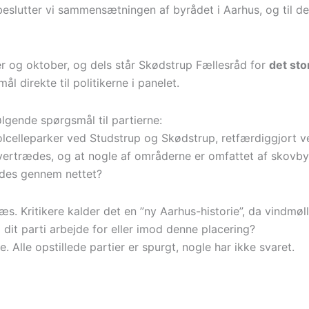
eslutter vi sammensætningen af byrådet i Aarhus, og til den
er og oktober, og dels står Skødstrup Fællesråd for
det st
l direkte til politikerne i panelet.
ølgende spørgsmål til partierne:
es solcelleparker ved Studstrup og Skødstrup, retfærdiggjort
vertrædes, og at nogle af områderne er omfattet af skovbyg
ndes gennem nettet?
. Kritikere kalder det en ”ny Aarhus-historie”, da vindmølle
i dit parti arbejde for eller imod denne placering?
 Alle opstillede partier er spurgt, nogle har ikke svaret.