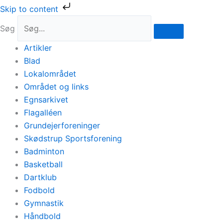
Gå
Skip to content
til
Søg
indholdet
Artikler
Blad
Lokalområdet
Området og links
Egnsarkivet
Flagalléen
Grundejerforeninger
Skødstrup Sportsforening
Badminton
Basketball
Dartklub
Fodbold
Gymnastik
Håndbold