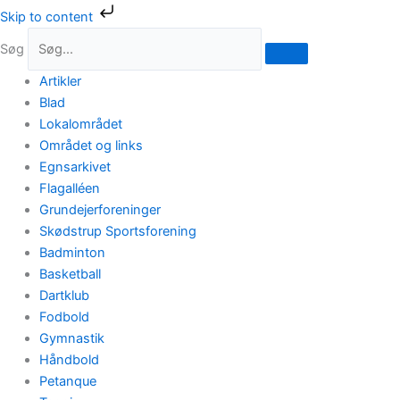
Gå
Skip to content
til
Søg
indholdet
Artikler
Blad
Lokalområdet
Området og links
Egnsarkivet
Flagalléen
Grundejerforeninger
Skødstrup Sportsforening
Badminton
Basketball
Dartklub
Fodbold
Gymnastik
Håndbold
Petanque