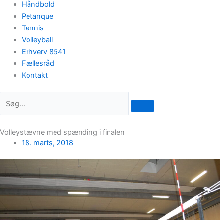
Håndbold
Petanque
Tennis
Volleyball
Erhverv 8541
Fællesråd
Kontakt
Volleystævne med spænding i finalen
18. marts, 2018