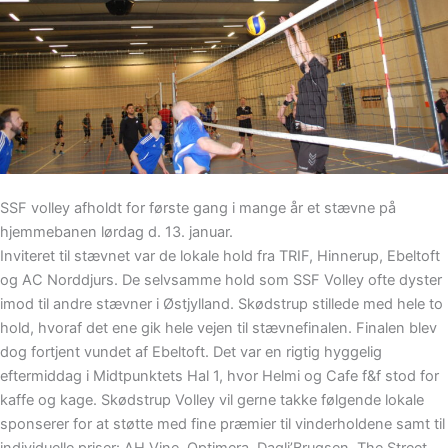
SSF volley afholdt for første gang i mange år et stævne på
hjemmebanen lørdag d. 13. januar.
Inviteret til stævnet var de lokale hold fra TRIF, Hinnerup, Ebeltoft
og AC Norddjurs. De selvsamme hold som SSF Volley ofte dyster
imod til andre stævner i Østjylland. Skødstrup stillede med hele to
hold, hvoraf det ene gik hele vejen til stævnefinalen. Finalen blev
dog fortjent vundet af Ebeltoft. Det var en rigtig hyggelig
eftermiddag i Midtpunktets Hal 1, hvor Helmi og Cafe f&f stod for
kaffe og kage. Skødstrup Volley vil gerne takke følgende lokale
sponserer for at støtte med fine præmier til vinderholdene samt til