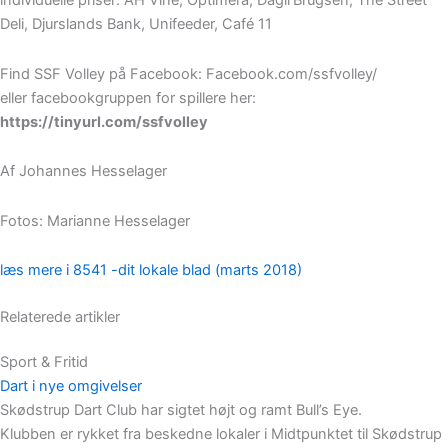
individuelle priser: AH Vine, Optimera, Dagli’Brugsen, The Street
Deli, Djurslands Bank, Unifeeder, Café 11
Find SSF Volley på Facebook: Facebook.com/ssfvolley/
eller facebookgruppen for spillere her:
https://tinyurl.com/ssfvolley
Af Johannes Hesselager
Fotos: Marianne Hesselager
læs mere i 8541 -dit lokale blad (marts 2018)
Relaterede artikler
Sport & Fritid
Dart i nye omgivelser
Skødstrup Dart Club har sigtet højt og ramt Bull’s Eye.
Klubben er rykket fra beskedne lokaler i Midtpunktet til Skødstrup