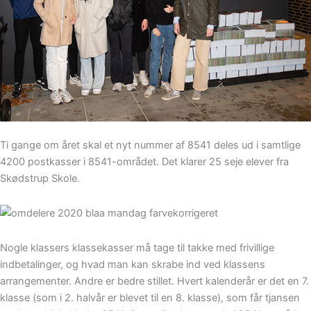
Ti gange om året skal et nyt nummer af 8541 deles ud i samtlige
4200 postkasser i 8541-området. Det klarer 25 seje elever fra
Skødstrup Skole.
Nogle klassers klassekasser må tage til takke med frivillige
indbetalinger, og hvad man kan skrabe ind ved klassens
arrangementer. Andre er bedre stillet. Hvert kalenderår er det en 7.
klasse (som i 2. halvår er blevet til en 8. klasse), som får tjansen