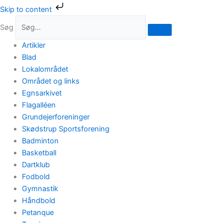
Gå
Skip to content
til
Søg
indholdet
Artikler
Blad
Lokalområdet
Området og links
Egnsarkivet
Flagalléen
Grundejerforeninger
Skødstrup Sportsforening
Badminton
Basketball
Dartklub
Fodbold
Gymnastik
Håndbold
Petanque