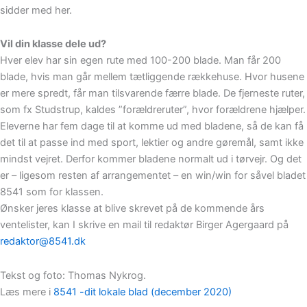
sidder med her.
Vil din klasse dele ud?
Hver elev har sin egen rute med 100-200 blade. Man får 200
blade, hvis man går mellem tætliggende rækkehuse. Hvor husene
er mere spredt, får man tilsvarende færre blade. De fjerneste ruter,
som fx Studstrup, kaldes ”forældreruter”, hvor forældrene hjælper.
Eleverne har fem dage til at komme ud med bladene, så de kan få
det til at passe ind med sport, lektier og andre gøremål, samt ikke
mindst vejret. Derfor kommer bladene normalt ud i tørvejr. Og det
er – ligesom resten af arrangementet – en win/win for såvel bladet
8541 som for klassen.
Ønsker jeres klasse at blive skrevet på de kommende års
ventelister, kan I skrive en mail til redaktør Birger Agergaard på
redaktor@8541.dk
Tekst og foto: Thomas Nykrog.
Læs mere i
8541 -dit lokale blad (december 2020)