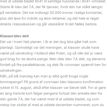
med at uddele bladet 8541 til samtlige husstande i 8541-området.
Sidste år blev det 7.A, der fik tjansen, fordi den har stået længst
på venteliste. Det har indbragt 50.000 kroner i kølige kontanter,
plus det løse for indstik og løse reklamer, og det hele er røget
direkte i klassekassen og går ubeskåret til det fælles bedste.
Klassen blev delt
Det var i hvert fald planen. I år er det dog ikke gået helt som
planlagt. Oprindeligt var det meningen, at klassen skulle have
været på udveksling i Holland eller Polen, og så ville der jo være
god brug for de ekstra penge. Men dels blev 7.A delt, og eleverne
fordelt på fire parallelklasser, og dels fik coronaen spændt ben for
udvekslingen.
Nåh, på blå mandag kan man jo altid godt bruge nogle
lommepenge? På grund af coronaen blev klassens konfirmation
rykket til 15. august, altså efter klassen var blevet delt. For at gøre
en lang historie kort følger pengene fortsat den enkelte elev fra
den gamle 7.A, der har været med til at uddele bladet, og som
netop har sluttet af med at uddele december-nummeret, som du