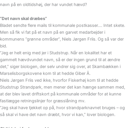
navn på en oldtidshøj, der har vundet hævd?
”Det navn skal dræbes”
Bladet sendte flere mails til kommunale postkasser…. Intet skete.
Men så fik vi fat på et navn på en garvet medarbejder i
kommunens ”grønne områder”, Niels Jørgen Friis. Og så var der
bid.
”Jeg er helt enig med jer i Studstrup. Når en lokalitet har et
gammelt hævdvundet navn, så er der ingen grund til at ændre
det,” siger biologen, der selv undrer sig over, at Skambækken i
Marselisborgskovene kom til at hedde Giber Å.
Niels Jørgen Friis ved ikke, hvorfor Fiskerhøj kom til at hedde
Studstrup Strandpark, men mener det kan hænge sammen med,
at der blev lavet driftskort på kommunale områder for at kunne
fastlægge retningslinjer for græsslåning mv.
”Jeg skal have tjekket op på, hvor strandparknavnet bruges – og
så skal vi have det navn dræbt, hvor vi kan,” lover biologen.