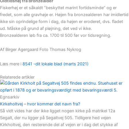
Oldtidshøj fra bronzealder
Fiskerhøj er et såkaldt ”beskyttet marint fortidsminde” og er
fredet, som alle gravhøje er. Højen fra bronzealderen har imidlertid
ikke sin oprindelige form i dag, da højen er eroderet, dvs. fladet
ud. Måske på grund af pløjning, det ved vi ikke.
Bronzealderen løb fra ca. 1700 til 500 før vor tidsregning.
Af Birger Agergaard Foto Thomas Nykrog
Læs mere i
8541 -dit lokale blad (marts 2021)
Relaterede artikler
Egnsarkiv
Kirkeholtvej – hvor kommer det navn fra?
Så vidt vides har der ikke ligget nogen kirke på matrikel 12a
Segalt, der nu ligger på Segaltvej 505. Tidligere hed vejen
Kirkholtvej, den resterende del af vejen er i dag det stykke af