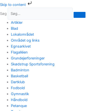
Gå
Skip to content
til
Søg
indholdet
Artikler
Blad
Lokalområdet
Området og links
Egnsarkivet
Flagalléen
Grundejerforeninger
Skødstrup Sportsforening
Badminton
Basketball
Dartklub
Fodbold
Gymnastik
Håndbold
Petanque