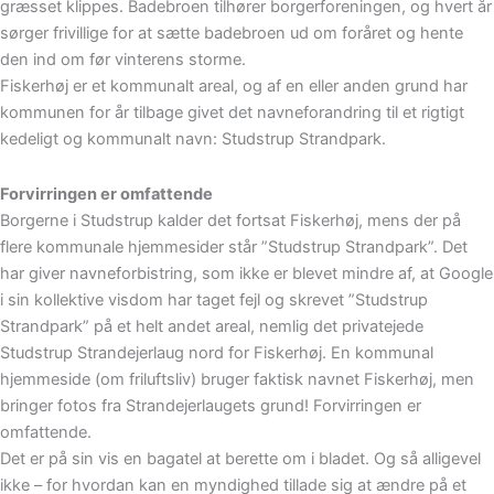
græsset klippes. Badebroen tilhører borgerforeningen, og hvert år
sørger frivillige for at sætte badebroen ud om foråret og hente
den ind om før vinterens storme.
Fiskerhøj er et kommunalt areal, og af en eller anden grund har
kommunen for år tilbage givet det navneforandring til et rigtigt
kedeligt og kommunalt navn: Studstrup Strandpark.
Forvirringen er omfattende
Borgerne i Studstrup kalder det fortsat Fiskerhøj, mens der på
flere kommunale hjemmesider står ”Studstrup Strandpark”. Det
har giver navneforbistring, som ikke er blevet mindre af, at Google
i sin kollektive visdom har taget fejl og skrevet ”Studstrup
Strandpark” på et helt andet areal, nemlig det privatejede
Studstrup Strandejerlaug nord for Fiskerhøj. En kommunal
hjemmeside (om friluftsliv) bruger faktisk navnet Fiskerhøj, men
bringer fotos fra Strandejerlaugets grund! Forvirringen er
omfattende.
Det er på sin vis en bagatel at berette om i bladet. Og så alligevel
ikke – for hvordan kan en myndighed tillade sig at ændre på et