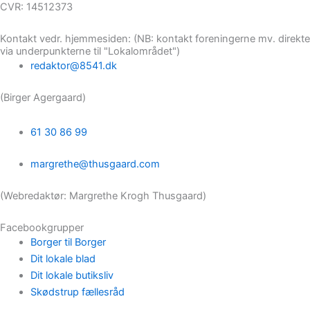
CVR: 14512373
Kontakt vedr. hjemmesiden: (NB: kontakt foreningerne mv. direkte
via underpunkterne til "Lokalområdet")
redaktor@8541.dk
(Birger Agergaard)
61 30 86 99
margrethe@thusgaard.com
(Webredaktør: Margrethe Krogh Thusgaard)
Facebookgrupper
Borger til Borger
Dit lokale blad
Dit lokale butiksliv
Skødstrup fællesråd