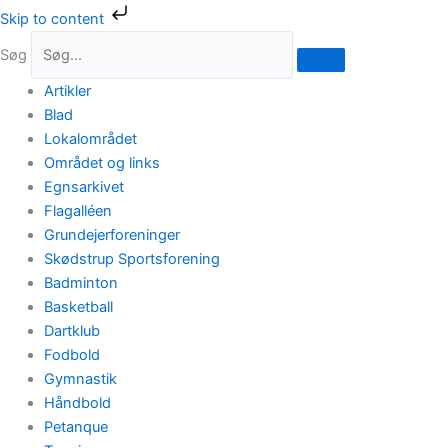
Gå
Skip to content
til
Søg
indholdet
Artikler
Blad
Lokalområdet
Området og links
Egnsarkivet
Flagalléen
Grundejerforeninger
Skødstrup Sportsforening
Badminton
Basketball
Dartklub
Fodbold
Gymnastik
Håndbold
Petanque