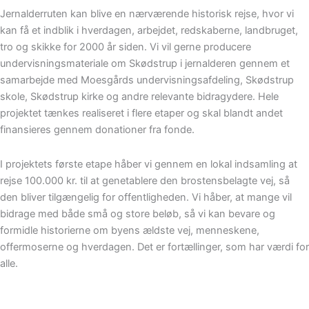
Jernalderruten kan blive en nærværende historisk rejse, hvor vi
kan få et indblik i hverdagen, arbejdet, redskaberne, landbruget,
tro og skikke for 2000 år siden. Vi vil gerne producere
undervisningsmateriale om Skødstrup i jernalderen gennem et
samarbejde med Moesgårds undervisningsafdeling, Skødstrup
skole, Skødstrup kirke og andre relevante bidragydere. Hele
projektet tænkes realiseret i flere etaper og skal blandt andet
finansieres gennem donationer fra fonde.
I projektets første etape håber vi gennem en lokal indsamling at
rejse 100.000 kr. til at genetablere den brostensbelagte vej, så
den bliver tilgængelig for offentligheden. Vi håber, at mange vil
bidrage med både små og store beløb, så vi kan bevare og
formidle historierne om byens ældste vej, menneskene,
offermoserne og hverdagen. Det er fortællinger, som har værdi for
alle.