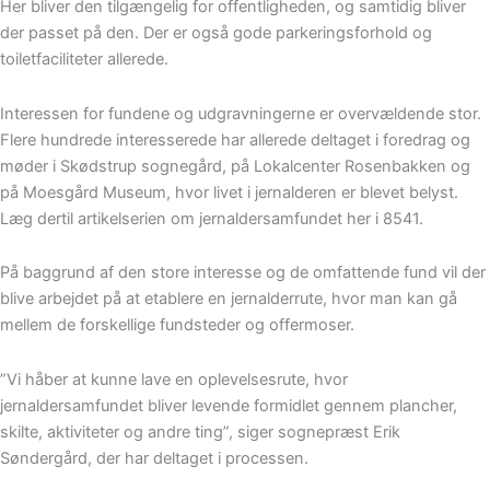
Her bliver den tilgængelig for offentligheden, og samtidig bliver
der passet på den. Der er også gode parkeringsforhold og
toiletfaciliteter allerede.
Interessen for fundene og udgravningerne er overvældende stor.
Flere hundrede interesserede har allerede deltaget i foredrag og
møder i Skødstrup sognegård, på Lokalcenter Rosenbakken og
på Moesgård Museum, hvor livet i jernalderen er blevet belyst.
Læg dertil artikelserien om jernaldersamfundet her i 8541.
På baggrund af den store interesse og de omfattende fund vil der
blive arbejdet på at etablere en jernalderrute, hvor man kan gå
mellem de forskellige fundsteder og offermoser.
”Vi håber at kunne lave en oplevelsesrute, hvor
jernaldersamfundet bliver levende formidlet gennem plancher,
skilte, aktiviteter og andre ting”, siger sognepræst Erik
Søndergård, der har deltaget i processen.