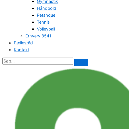
Gymnastik
Håndbold
Petanque
Tennis
Volleyball
Erhverv 8541
Fællesråd
Kontakt