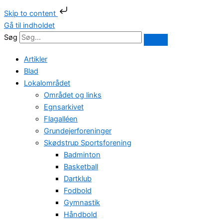
Skip to content
Gå til indholdet
Søg
Artikler
Blad
Lokalområdet
Området og links
Egnsarkivet
Flagalléen
Grundejerforeninger
Skødstrup Sportsforening
Badminton
Basketball
Dartklub
Fodbold
Gymnastik
Håndbold