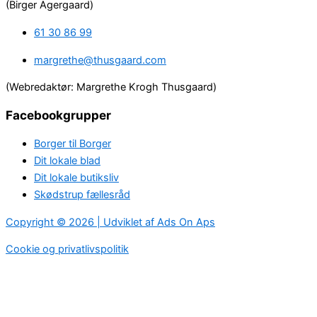
(Birger Agergaard)
61 30 86 99
margrethe@thusgaard.com
(Webredaktør: Margrethe Krogh Thusgaard)
Facebookgrupper
Borger til Borger
Dit lokale blad
Dit lokale butiksliv
Skødstrup fællesråd
Copyright © 2026 | Udviklet af Ads On Aps
Cookie og privatlivspolitik