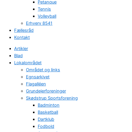
Petanque
Tennis
Volleyball
Erhverv 8541
Fællesråd
Kontakt
Artikler
Blad
Lokalområdet
Området og links
Egnsarkivet
Flagalléen
Grundejerforeninger
Skødstrup Sportsforening
Badminton
Basketball
Dartklub
Fodbold