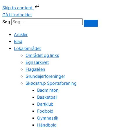
Skip to content
Gå til indholdet
Søg
Artikler
Blad
Lokalområdet
Området og links
Egnsarkivet
Flagalléen
Grundejerforeninger
Skødstrup Sportsforening
Badminton
Basketball
Dartklub
Fodbold
Gymnastik
Håndbold