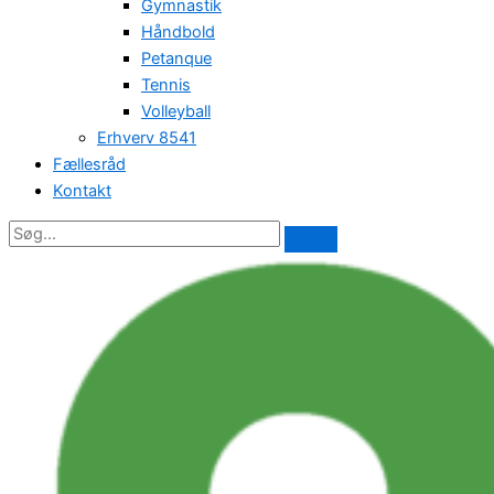
Gymnastik
Håndbold
Petanque
Tennis
Volleyball
Erhverv 8541
Fællesråd
Kontakt