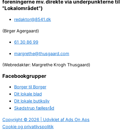
foreningerne mv. direkte via underpunkterne til
"Lokalområdet")
redaktor@8541.dk
(Birger Agergaard)
61 30 86 99
margrethe@thusgaard.com
(Webredaktør: Margrethe Krogh Thusgaard)
Facebookgrupper
Borger til Borger
Dit lokale blad
Dit lokale butiksliv
Skødstrup fællesråd
Copyright © 2026 | Udviklet af Ads On Aps
Cookie og privatlivspolitik