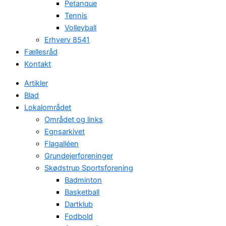
Petanque
Tennis
Volleyball
Erhverv 8541
Fællesråd
Kontakt
Artikler
Blad
Lokalområdet
Området og links
Egnsarkivet
Flagalléen
Grundejerforeninger
Skødstrup Sportsforening
Badminton
Basketball
Dartklub
Fodbold