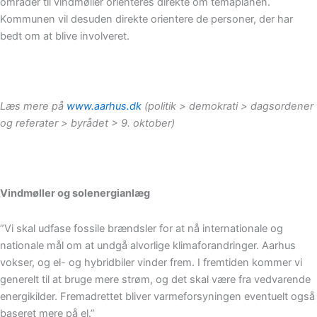
områder til vindmøller orienteres direkte om temaplanen.
Kommunen vil desuden direkte orientere de personer, der har
bedt om at blive involveret.
Læs mere på
www.aarhus.dk
(politik > demokrati > dagsordener
og referater > byrådet > 9. oktober)
Vindmøller og solenergianlæg
”Vi skal udfase fossile brændsler for at nå internationale og
nationale mål om at undgå alvorlige klimaforandringer. Aarhus
vokser, og el- og hybridbiler vinder frem. I fremtiden kommer vi
generelt til at bruge mere strøm, og det skal være fra vedvarende
energikilder. Fremadrettet bliver varmeforsyningen eventuelt også
baseret mere på el.”