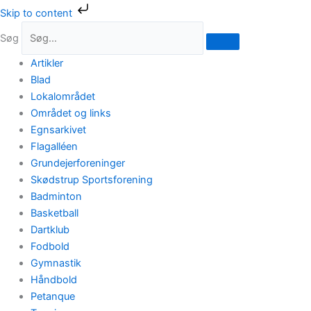
Gå
Skip to content
til
Søg
indholdet
Artikler
Blad
Lokalområdet
Området og links
Egnsarkivet
Flagalléen
Grundejerforeninger
Skødstrup Sportsforening
Badminton
Basketball
Dartklub
Fodbold
Gymnastik
Håndbold
Petanque