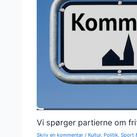
om
fritid,
kultur
og
sport
Vi spørger partierne om fri
Skriv en kommentar
/
Kultur
,
Politik
,
Sport &