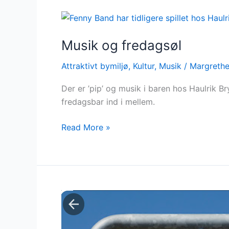
Musik
og
Musik og fredagsøl
fredagsøl
Attraktivt bymiljø
,
Kultur
,
Musik
/
Margrethe
Der er ’pip’ og musik i baren hos Haulrik 
fredagsbar ind i mellem.
Read More »
Vi
spørger
partierne