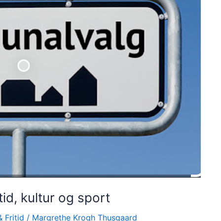
tid, kultur og sport
 Fritid
/
Margrethe Krogh Thusgaard