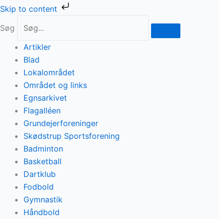
Gå
Skip to content
til
Søg
indholdet
Artikler
Blad
Lokalområdet
Området og links
Egnsarkivet
Flagalléen
Grundejerforeninger
Skødstrup Sportsforening
Badminton
Basketball
Dartklub
Fodbold
Gymnastik
Håndbold