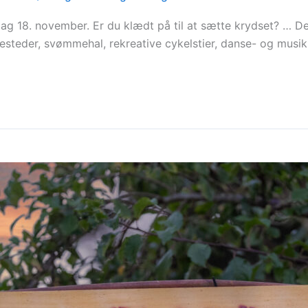
ag 18. november. Er du klædt på til at sætte krydset? … D
ngesteder, svømmehal, rekreative cykelstier, danse- og musik