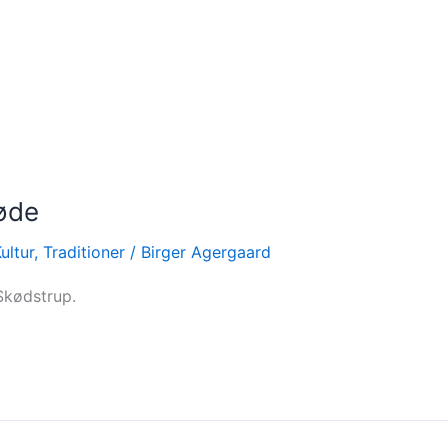
møde
ultur
,
Traditioner
/
Birger Agergaard
Skødstrup.