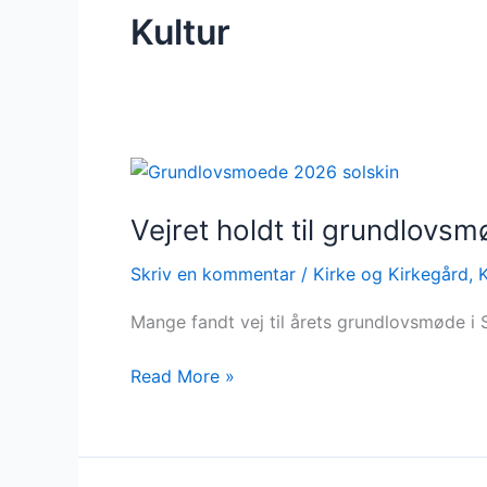
Kultur
Vejret
holdt
Vejret holdt til grundlovs
til
grundlovsmøde
Skriv en kommentar
/
Kirke og Kirkegård
,
K
Mange fandt vej til årets grundlovsmøde i 
Read More »