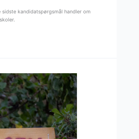
e sidste kandidatspørgsmål handler om
skoler.