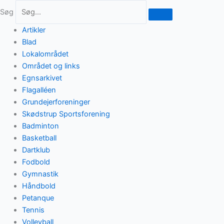
Gå
content
Søg
til
indholdet
Artikler
Blad
Lokalområdet
Området og links
Egnsarkivet
Flagalléen
Grundejerforeninger
Skødstrup Sportsforening
Badminton
Basketball
Dartklub
Fodbold
Gymnastik
Håndbold
Petanque
Tennis
Volleyball