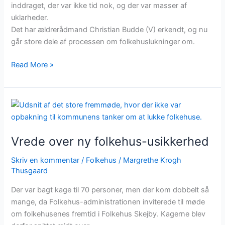
inddraget, der var ikke tid nok, og der var masser af
uklarheder.
Det har ældrerådmand Christian Budde (V) erkendt, og nu
går store dele af processen om folkehuslukninger om.
Read More »
Vrede
over
ny
Vrede over ny folkehus-usikkerhed
folkehus-
usikkerhed
Skriv en kommentar
/
Folkehus
/
Margrethe Krogh
Thusgaard
Der var bagt kage til 70 personer, men der kom dobbelt så
mange, da Folkehus-administrationen inviterede til møde
om folkehusenes fremtid i Folkehus Skejby. Kagerne blev