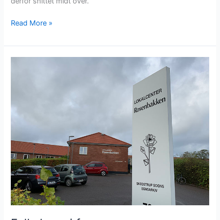
derfor snittet midt over.
Read More »
Folkehuse
i
fare