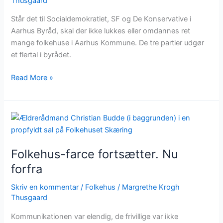
Thusgaard
Står det til Socialdemokratiet, SF og De Konservative i
Aarhus Byråd, skal der ikke lukkes eller omdannes ret
mange folkehuse i Aarhus Kommune. De tre partier udgør
et flertal i byrådet.
Read More »
Folkehus-
farce
fortsætter.
Folkehus-farce fortsætter. Nu
Nu
forfra
forfra
Skriv en kommentar
/
Folkehus
/
Margrethe Krogh
Thusgaard
Kommunikationen var elendig, de frivillige var ikke