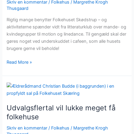
Skriv en kommentar
/
Folkehus
/
Margrethe Krogh
Thusgaard
Rigtig mange benytter Folkehuset Skødstrup – og
aktiviteterne spænder vidt fra litteraturklub over mande- og
kvindegrupper til motion og linedance. Til gengæld skal der
gøres noget ved underskuddet i cafeen, som alle husets
brugere gerne vil beholde!
Read More »
Udvalgsflertal
vil
lukke
Udvalgsflertal vil lukke meget få
meget
få
folkehuse
folkehuse
Skriv en kommentar
/
Folkehus
/
Margrethe Krogh