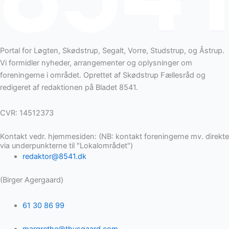
Portal for Løgten, Skødstrup, Segalt, Vorre, Studstrup, og Åstrup.
Vi formidler nyheder, arrangementer og oplysninger om
foreningerne i området. Oprettet af Skødstrup Fællesråd og
redigeret af redaktionen på Bladet 8541.
CVR: 14512373
Kontakt vedr. hjemmesiden: (NB: kontakt foreningerne mv. direkte
via underpunkterne til "Lokalområdet")
redaktor@8541.dk
(Birger Agergaard)
61 30 86 99
margrethe@thusgaard.com