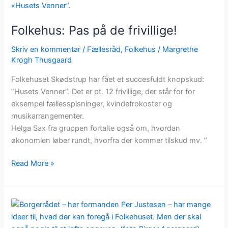
Pas
på
Folkehus: Pas på de frivillige!
de
frivillige!
Skriv en kommentar
/
Fællesråd
,
Folkehus
/
Margrethe
Krogh Thusgaard
Folkehuset Skødstrup har fået et succesfuldt knopskud:
”Husets Venner”. Det er pt. 12 frivillige, der står for for
eksempel fællesspisninger, kvindefrokoster og
musikarrangementer.
Helga Sax fra gruppen fortalte også om, hvordan
økonomien løber rundt, hvorfra der kommer tilskud mv. ”
Read More »
Ud
af