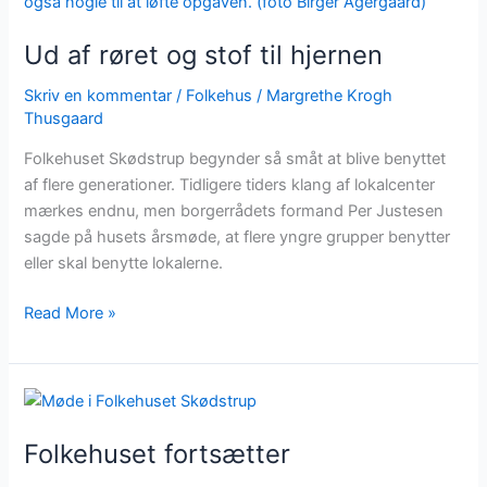
røret
og
Ud af røret og stof til hjernen
stof
til
Skriv en kommentar
/
Folkehus
/
Margrethe Krogh
hjernen
Thusgaard
Folkehuset Skødstrup begynder så småt at blive benyttet
af flere generationer. Tidligere tiders klang af lokalcenter
mærkes endnu, men borgerrådets formand Per Justesen
sagde på husets årsmøde, at flere yngre grupper benytter
eller skal benytte lokalerne.
Read More »
Folkehuset
fortsætter
Folkehuset fortsætter