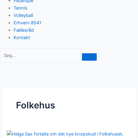
Petanque
Tennis
Volleyball
Erhverv 8541
Fællesråd
Kontakt
Folkehus
Folkehus: